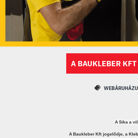
A BAUKLEBER KFT
WEBÁRUHÁZUN
A Sika a vi
A Baukleber Kft jogelődje, a Kleb