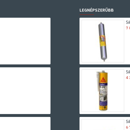
LEGNÉPSZERŰBB
7 
Si
4 
S
6 