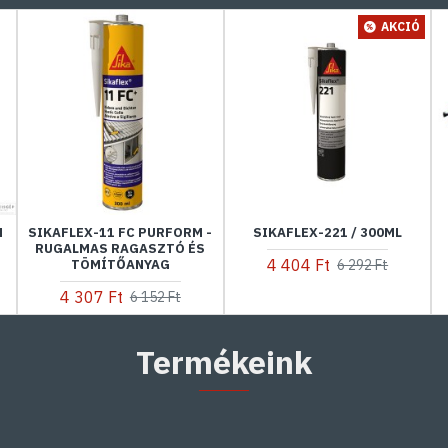
AKCIÓ
M
SIKAFLEX-11 FC PURFORM -
SIKAFLEX-221 / 300ML
RUGALMAS RAGASZTÓ ÉS
4 404 Ft
TÖMÍTŐANYAG
6 292 Ft
4 307 Ft
6 152 Ft
Termékeink