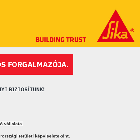
OS FORGALMAZÓJA.
YT BIZTOSÍTUNK!
ó vállalata.
országi területi képviseleteként.