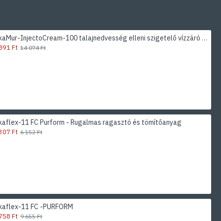
SikaMur-InjectoCream-100 talajnedvesség elleni szigetelő vízzáró krém
891 Ft
14 074 Ft
kaflex-11 FC Purform - Rugalmas ragasztó és tömítőanyag
307 Ft
6 152 Ft
ikaflex-11 FC -PURFORM
758 Ft
9 655 Ft