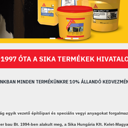
 1997 ÓTA A SIKA TERMÉKEK HIVATAL
KBAN MINDEN TERMÉKÜNKRE 10% ÁLLANDÓ KEDVEZMÉN
lág egyik vezető építőipari és speciális vegyi anyagokat forgalmaz
er bau Bt. 1994-ben alakult meg, a Sika Hungária Kft. Kelet-Magyar