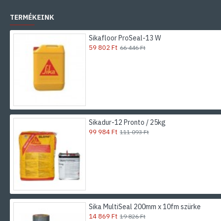
TERMÉKEINK
Sikafloor ProSeal-13 W
59 802 Ft
66 446 Ft
Sikadur-12 Pronto / 25kg
99 984 Ft
111 093 Ft
Sika MultiSeal 200mm x 10fm szürke
14 869 Ft
19 826 Ft