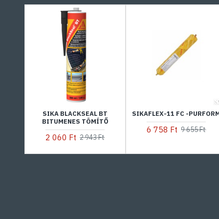
SIKA BLACKSEAL BT
SIKAFLEX-11 FC -PURFOR
BITUMENES TÖMÍTŐ
6 758 Ft
9 655 Ft
2 060 Ft
2 943 Ft