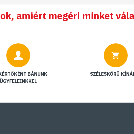
ok, amiért megéri minket vála
KÉRTŐKÉNT BÁNUNK
SZÉLESKÖRŰ KÍNÁ
ÜGYFELEINKKEL