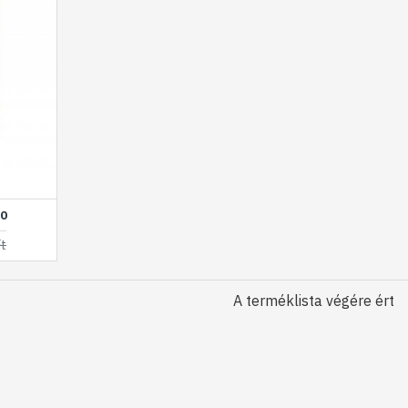
10
Ft
A terméklista végére ért