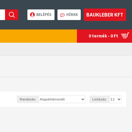
BAUKLEBER KFT
BELÉPÉS
HÍREK
0 termék - 0 Ft
Rendezés:
Listázás: