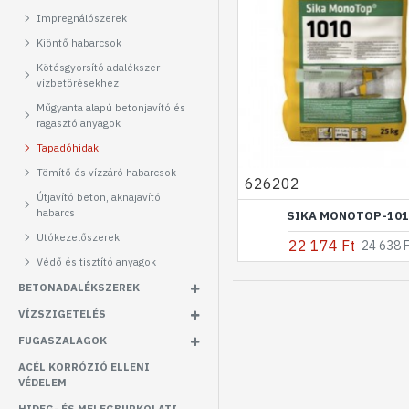
Impregnálószerek
Kiöntő habarcsok
Kötésgyorsító adalékszer
vízbetörésekhez
Műgyanta alapú betonjavító és
ragasztó anyagok
Tapadóhidak
Tömítő és vízzáró habarcsok
626202
Útjavító beton, aknajavító
habarcs
SIKA MONOTOP-10
Utókezelőszerek
22 174 Ft
24 638 
Védő és tisztító anyagok
BETONADALÉKSZEREK
VÍZSZIGETELÉS
FUGASZALAGOK
ACÉL KORRÓZIÓ ELLENI
VÉDELEM
HIDEG- ÉS MELEGBURKOLATI