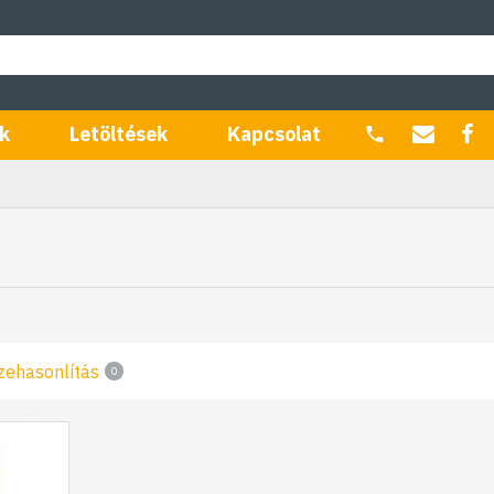
k
Letöltések
Kapcsolat
zehasonlítás
0