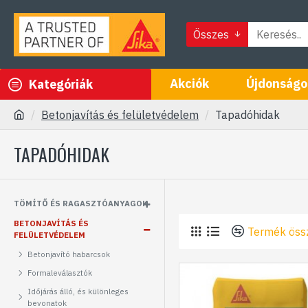
Összes
Akciók
Újdonságo
Kategóriák
Betonjavítás és felületvédelem
Tapadóhidak
TAPADÓHIDAK
TÖMÍTŐ ÉS RAGASZTÓANYAGOK
BETONJAVÍTÁS ÉS
Termék öss
FELÜLETVÉDELEM
Betonjavító habarcsok
Formaleválasztók
Időjárás álló, és különleges
bevonatok