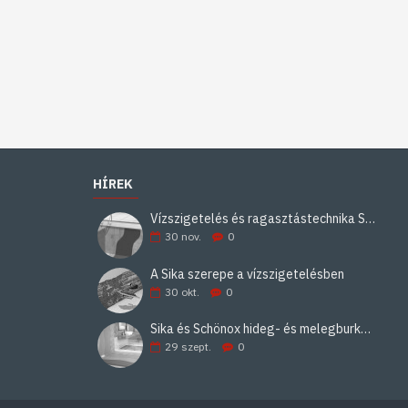
HÍREK
Vízszigetelés és ragasztástechnika Sika minőségben
30
nov.
0
A Sika szerepe a vízszigetelésben
30
okt.
0
Sika és Schönox hideg- és melegburkolati ragasztási rendszerek
29
szept.
0