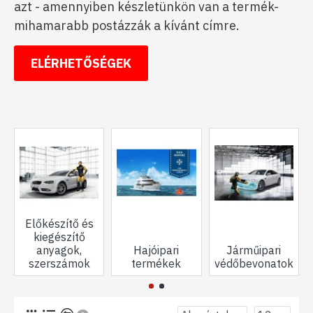
azt - amennyiben készletünkön van a termék-
mihamarabb postázzák a kívánt címre.
ELÉRHETŐSÉGEK
Előkészítő és
kiegészítő
anyagok,
Hajóipari
Járműipari
J
szerszámok
termékek
védőbevonatok