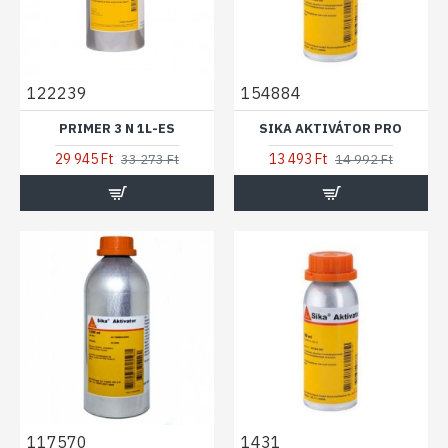
122239
154884
PRIMER 3 N 1L-ES
SIKA AKTIVÁTOR PRO
29 945 Ft
13 493 Ft
33 273 Ft
14 992 Ft
117570
1431