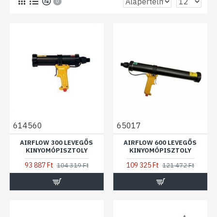
0
614560
65017
AIRFLOW 300 LEVEGŐS
AIRFLOW 600 LEVEGŐS
KINYOMÓPISZTOLY
KINYOMÓPISZTOLY
93 887 Ft
109 325 Ft
104 319 Ft
121 472 Ft