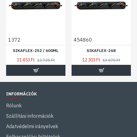
1372
454860
SIKAFLEX-252 / 600ML
SIKAFLEX-268
11 453 Ft
12 303 Ft
12 725 Ft
13 670 Ft
INFORMÁCIÓK
Rólunk
Szállítási információk
Adatvédelmi irányelvek
Felhasználási feltételek