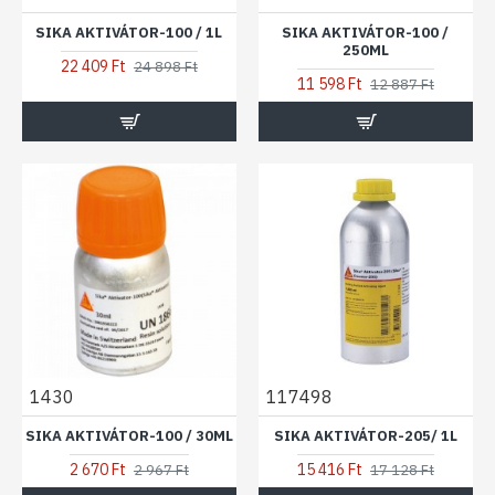
SIKA AKTIVÁTOR-100 / 1L
SIKA AKTIVÁTOR-100 /
250ML
22 409 Ft
24 898 Ft
11 598 Ft
12 887 Ft
1430
117498
SIKA AKTIVÁTOR-100 / 30ML
SIKA AKTIVÁTOR-205/ 1L
2 670 Ft
15 416 Ft
2 967 Ft
17 128 Ft