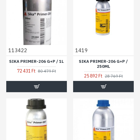
113422
1419
SIKA PRIMER-206 G+P / 1L
SIKA PRIMER-206 G+P /
250ML
72 431 Ft
80 479 Ft
25 892 Ft
28 769 Ft