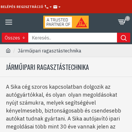
BELÉPÉS
REGISZTRÁCIÓ
0
Összes
Járműipari ragasztástechnika
JÁRMŰIPARI RAGASZTÁSTECHNIKA
A Sika cég szoros kapcsolatban dolgozik az
autógyártókkal, és olyan olyan megoldásokat
nyújt számukra, melyek segítségével
kényelmesebb, biztonságosabb és csendesebb
autókat tudnak gyártani.
A Sika autójavító ipari
megoldásai több mint 30 éve vannak jelen az