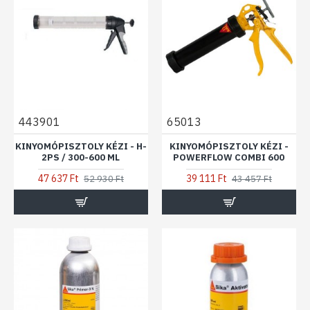
443901
65013
KINYOMÓPISZTOLY KÉZI - H-
KINYOMÓPISZTOLY KÉZI -
2PS / 300-600 ML
POWERFLOW COMBI 600
47 637 Ft
39 111 Ft
52 930 Ft
43 457 Ft