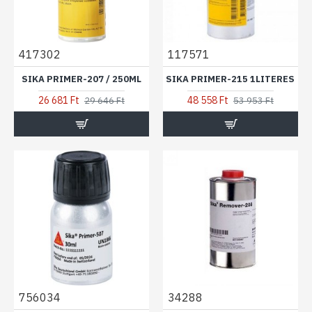
417302
117571
SIKA PRIMER-207 / 250ML
SIKA PRIMER-215 1LITERES
26 681 Ft
48 558 Ft
29 646 Ft
53 953 Ft
756034
34288