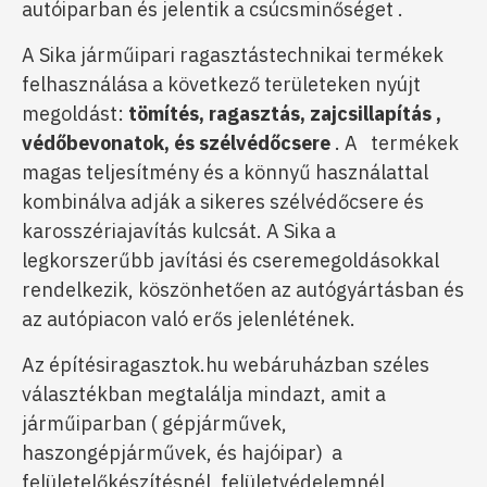
autóiparban és jelentik a csúcsminőséget .
A Sika járműipari ragasztástechnikai termékek
felhasználása a következő területeken nyújt
megoldást:
tömítés, ragasztás, zajcsillapítás ,
védőbevonatok, és szélvédőcsere
.
A termékek
magas teljesítmény és a könnyű használattal
kombinálva adják a sikeres szélvédőcsere és
karosszériajavítás kulcsát. A Sika a
legkorszerűbb javítási és cseremegoldásokkal
rendelkezik, köszönhetően az autógyártásban és
az autópiacon való erős jelenlétének.
Az építésiragasztok.hu webáruházban széles
választékban megtalálja mindazt, amit a
járműiparban ( gépjárművek,
haszongépjárművek, és hajóipar) a
felületelőkészítésnél, felületvédelemnél,