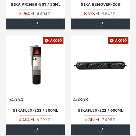
SIKA PRIMER-507 / 30ML
SIKA REMOVER-208
3 964 Ft
8 678 Ft
4 404 Ft
9 642 Ft
AKCIÓ
AKCIÓ
54664
46868
SIKAFLEX-221 / 300ML
SIKAFLEX-221 / 600ML
4 404 Ft
5 249 Ft
6 292 Ft
7 498 Ft