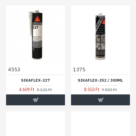
4553
1375
SIKAFLEX-227
SIKAFLEX-252 / 300ML
4 609 Ft
8 553 Ft
5 121 Ft
9 503 Ft