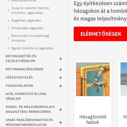
Repedéskitöltők
Egy építkezésen számt
Üveg és szaniter elemek
hézagokon át a homlokz
tömítése, ragasztása
és magas teljesítmény
Rugalmas ragasztás
Strukturális ragasztás
ELÉRHETŐSÉGEK
Betonozási munkahézag
tömítése
Egyéb tömítők és ragasztók
BETONJAVÍTÁS ÉS
FELÜLETVÉDELEM
BETONADALÉKSZEREK
VÍZSZIGETELÉS
FUGASZALAGOK
ACÉL KORRÓZIÓ ELLENI
VÉDELEM
HIDEG- ÉS MELEGBURKOLATI
RAGASZTÁSI RENDSZEREK
Hézagtömítő
H
IPARI PADLÓBEVONATOK ÉS
habok
MŰGYANTABURKOLATOK