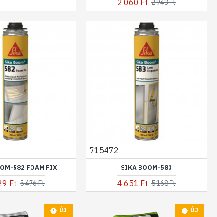
2 060 Ft
2 943 Ft
715472
OM-582 FOAM FIX
SIKA BOOM-583
29 Ft
4 651 Ft
5 476 Ft
5 168 Ft
ÚJ
ÚJ