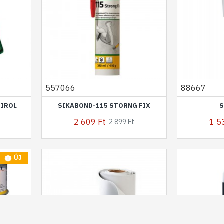
557066
88667
TIROL
SIKABOND-115 STORNG FIX
S
2 609 Ft
1 5
2 899 Ft
ÚJ