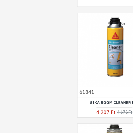
61841
SIKA BOOM CLEANER 
4 207 Ft
4 675 Ft