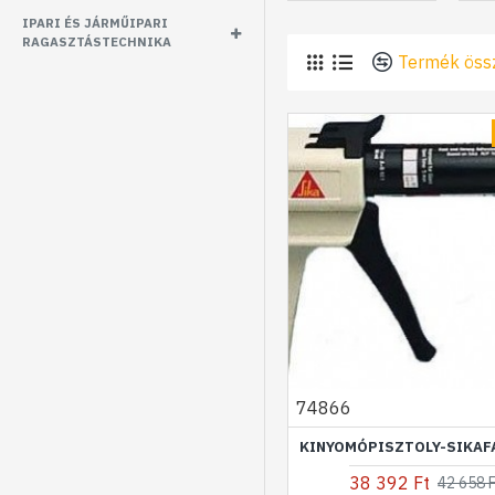
IPARI ÉS JÁRMŰIPARI
RAGASZTÁSTECHNIKA
Termék öss
74866
KINYOMÓPISZTOLY-SIKA
38 392 Ft
42 658 