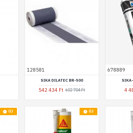
128581
678889
SIKA DILATEC BR-500
SIKA
542 434 Ft
4 4
602 704 Ft
ÚJ
ÚJ