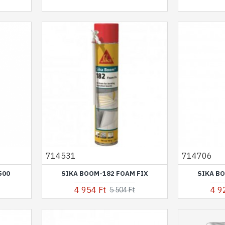
714531
714706
500
SIKA BOOM-182 FOAM FIX
SIKA BO
4 954 Ft
4 9
5 504 Ft