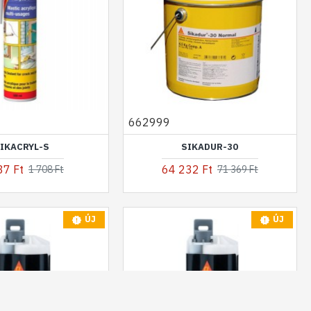
662999
IKACRYL-S
SIKADUR-30
37 Ft
64 232 Ft
1 708 Ft
71 369 Ft
ÚJ
ÚJ