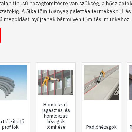
alan típusú hézagtömítésre van szükség, a hőszigetelé
atokig. A Sika tömítőanyag palettáa termékekből és ren
ű megoldást nyújtanak bármilyen tőmítési munkához.
Homlokzat-
ragasztás, és
homlokzati
áttérkitöltő
hézagok
profilok
tömítése
Padlóhézagok
R