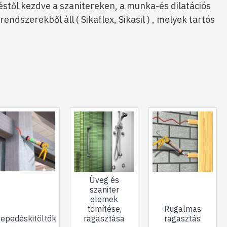
stől kezdve a szanitereken, a munka-és dilatációs
dszerekből áll ( Sikaflex, Sikasil ) , melyek tartós
Üveg és
szaniter
elemek
tömítése,
Rugalmas
epedéskitöltők
ragasztása
ragasztás