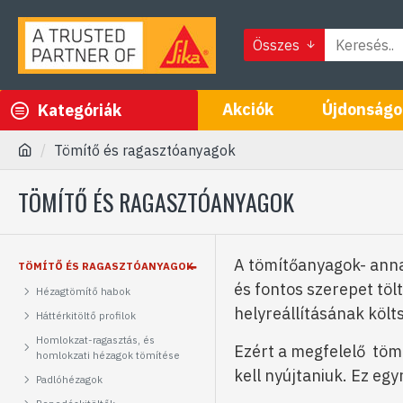
Összes
Akciók
Újdonságo
Kategóriák
Tömítő és ragasztóanyagok
TÖMÍTŐ ÉS RAGASZTÓANYAGOK
A tömítőanyagok- annak
TÖMÍTŐ ÉS RAGASZTÓANYAGOK
és fontos szerepet töl
Hézagtömítő habok
helyreállításának költ
Háttérkitöltő profilok
Homlokzat-ragasztás, és
Ezért a megfelelő tömí
homlokzati hézagok tömítése
kell nyújtaniuk. Ez e
Padlóhézagok