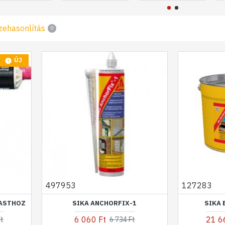
zehasonlítás
0
ÚJ
497953
127283
FASTHOZ
SIKA ANCHORFIX-1
SIKA 
6 060 Ft
21 6
Ft
6 734 Ft