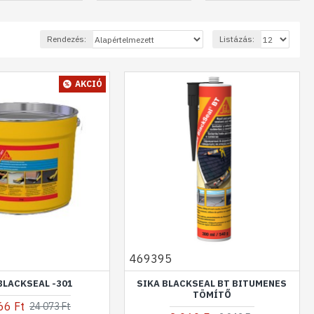
Rendezés:
Listázás:
AKCIÓ
469395
BLACKSEAL -301
SIKA BLACKSEAL BT BITUMENES
TÖMÍTŐ
66 Ft
24 073 Ft