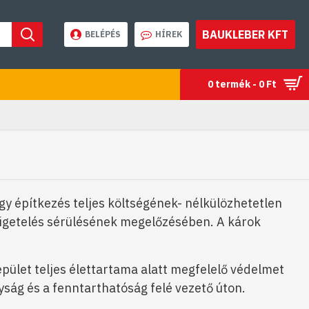
BAUKLEBER KFT
BELÉPÉS
HÍREK
0 termék - 0 Ft
gy építkezés teljes költségének- nélkülözhetetlen
szigetelés sérülésének megelőzésében. A károk
épület teljes élettartama alatt megfelelő védelmet
ság és a fenntarthatóság felé vezető úton.