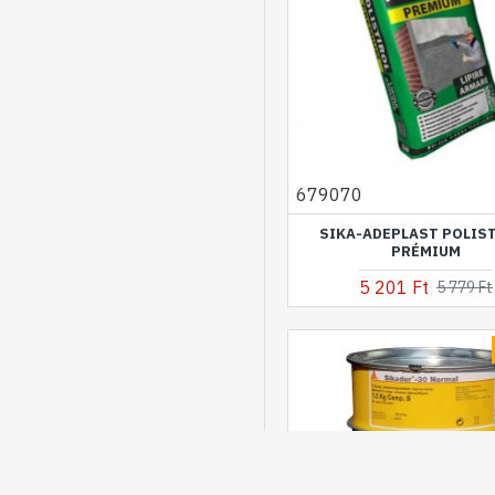
679070
SIKA-ADEPLAST POLIS
PRÉMIUM
5 201 Ft
5 779 Ft