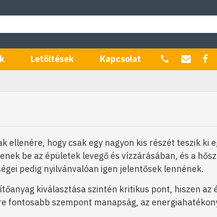
k
Letöltések
Kapcsolat
 ellenére, hogy csak egy nagyon kis részét teszik ki e
tenek be az épületek levegő és vízzárásában, és a hő
ségei pedig nyilvánvalóan igen jelentősek lennének.
tőanyag kiválasztása szintén kritikus pont, hiszen az 
gyre fontosabb szempont manapság, az energiahatékony