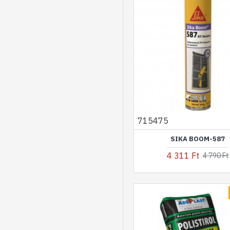
715475
SIKA BOOM-587
4 311 Ft
4 790 Ft