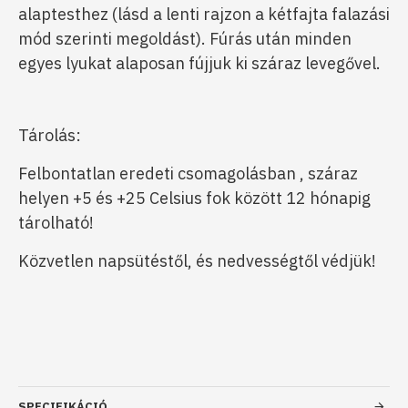
alaptesthez (lásd a lenti rajzon a kétfajta falazási
mód szerinti megoldást). Fúrás után minden
egyes lyukat alaposan fújjuk ki száraz levegővel.
Tárolás:
Felbontatlan eredeti csomagolásban , száraz
helyen +5 és +25 Celsius fok között 12 hónapig
tárolható!
Közvetlen napsütéstől, és nedvességtől védjük!
SPECIFIKÁCIÓ