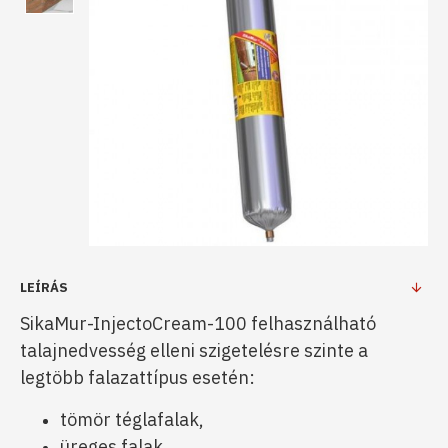
LEÍRÁS
SikaMur-InjectoCream-100 felhasználható
talajnedvesség elleni szigetelésre szinte a
legtöbb falazattípus esetén:
tömör téglafalak,
üreges falak,