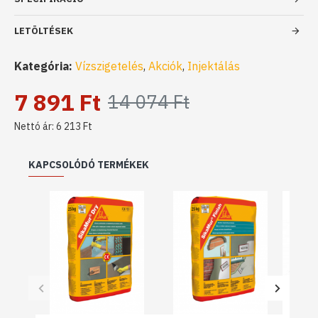
LETÖLTÉSEK
Kategória:
Vízszigetelés
,
Akciók
,
Injektálás
7 891 Ft
14 074 Ft
Nettó ár: 6 213 Ft
KAPCSOLÓDÓ TERMÉKEK