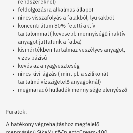
rendszereknél)
feldolgozásra alkalmas állapot
nincs visszafolyás a falakból, lyukakból
koncentrátum 80% feletti aktív
tartalommal ( kevesebb mennyiségű inaktív
anyagot juttatunk a falba)
kismértékben tartalmaz veszélyes anyagot,
vizes bázisú
kevés az anyagveszteség
nincs kivirágzás ( mint pl. a szilikonát
tartalmú vízszigetelő anyagoknál)
megmaradó hulladék mennyisége elenyésző
Furatok:
A hatékony végrehajtáshoz megfelelő
mennyiségű SikaMur®-InjectoCream-100