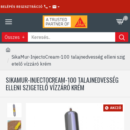
BELÉPÉS
REGISZTRÁCIÓ
0
Összes
SikaMur-InjectoCream-100 talajnedvesség elleni szig
etelő vízzáró krém
SIKAMUR-INJECTOCREAM-100 TALAJNEDVESSÉG
ELLENI SZIGETELŐ VÍZZÁRÓ KRÉM
AKCIÓ