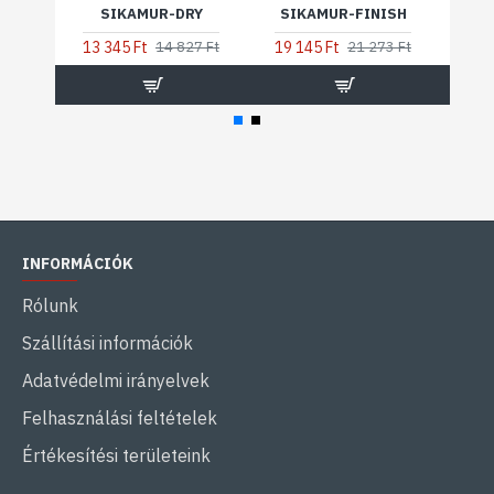
SIKAMUR-DRY
SIKAMUR-FINISH
KIN
13 345 Ft
19 145 Ft
8 
14 827 Ft
21 273 Ft
INFORMÁCIÓK
Rólunk
Szállítási információk
Adatvédelmi irányelvek
Felhasználási feltételek
Értékesítési területeink