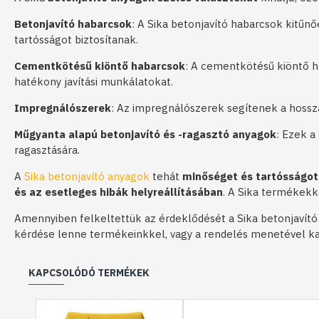
Betonjavító habarcsok
: A Sika betonjavító habarcsok kitűn
tartósságot biztosítanak.
Cementkötésű kiöntő habarcsok
: A cementkötésű kiöntő h
hatékony javítási munkálatokat.
Impregnálószerek
: Az impregnálószerek segítenek a hossz
Műgyanta alapú betonjavító és -ragasztó anyagok
: Ezek a
ragasztására.
A
Sika betonjavító anyagok
tehát
minőséget és tartósságot 
és az esetleges hibák helyreállításában
. A Sika termékek
Amennyiben felkeltettük az érdeklődését a Sika betonjavító 
kérdése lenne termékeinkkel, vagy a rendelés menetével k
KAPCSOLÓDÓ TERMÉKEK