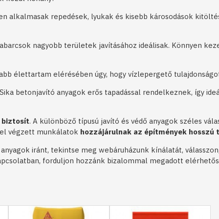
ően alkalmasak repedések, lyukak és kisebb károsodások kitöltés
abarcsok nagyobb területek javításához ideálisak. Könnyen kez
abb élettartam elérésében úgy, hogy vízlepergető tulajdonságo
 Sika betonjavító anyagok erős tapadással rendelkeznek, így id
biztosít
. A különböző típusú javító és védő anyagok széles vál
kel végzett munkálatok
hozzájárulnak az építmények hosszú t
anyagok iránt, tekintse meg webáruházunk kínálatát, válasszon,
apcsolatban, forduljon hozzánk bizalommal megadott elérhetős