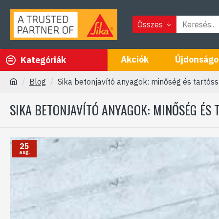
Összes
Akciók
Újdonságo
Kategóriák
Blog
Sika betonjavító anyagok: minőség és tartós
SIKA BETONJAVÍTÓ ANYAGOK: MINŐSÉG ÉS 
25
aug.