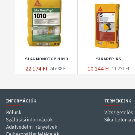
SIKA MONOTOP-1010
SIKAREP-RS
22 174 Ft
10 144 Ft
24 638 Ft
11 271 Ft
INFORMÁCIÓK
TERMÉKEINK
Rólunk
Vízszigetelés
Szállítási információk
Sika betonjav
Adatvédelmi irányelvek
Felhasználási feltételek