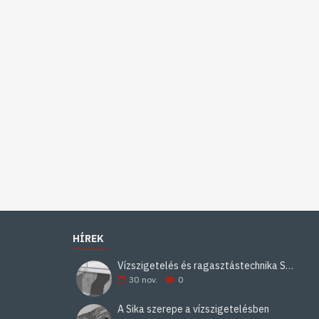
HÍREK
Vízszigetelés és ragasztástechnika Sika minőségben
30
nov.
0
A Sika szerepe a vízszigetelésben