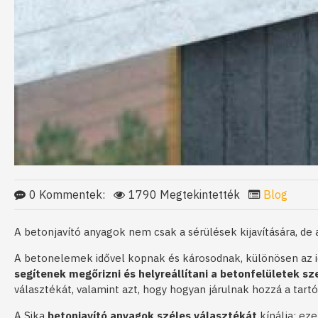
0 Kommentek:
1790 Megtekintették
Blog
A betonjavító anyagok nem csak a sérülések kijavítására, de
A betonelemek idővel kopnak és károsodnak, különösen az idő
segítenek megőrizni és helyreállítani a betonfelületek sz
választékát, valamint azt, hogy hogyan járulnak hozzá a tar
A Sika
betonjavító anyagok széles választékát
kínálja; ez