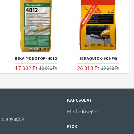
SIKA MONOTOP-4012
SIKAQUICK-506 FG
17 002 Ft
26 318 Ft
18 891 Ft
29 242 Ft
KAPCSOLAT
Elérhetőségek
ító anyagok
FIÓK