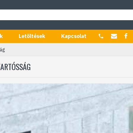
k
Letöltések
Kapcsolat
ság
TARTÓSSÁG