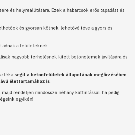
ére és helyreállítására. Ezek a habarcsok erős tapadást és
elhetőek és gyorsan kötnek, lehetővé téve a gyors és
t adnak a felületeknek.
eálisak nagyobb terhelésnek kitett betonelemek javítására és
asztéka
segít a betonfelületek állapotának megőrzésében
ávú élettartamához is
.
 majd rendeljen mindössze néhány kattintással, ha pedig
égeink egyikén!