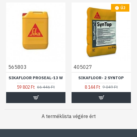
ÚJ
565803
405027
SIKAFLOOR PROSEAL-13 W
SIKAFLOOR- 2 SYNTOP
59 802 Ft
8 144 Ft
66 446 Ft
9 049 Ft
A terméklista végére ért