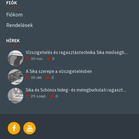
FIÓK
Fiókom
Rendelések
HÍREK
Vízszigetelés és ragasztástechnika Sika minőségben
30
nov.
0
A Sika szerepe a vízszigetelésben
30
okt.
0
Sika és Schönox hideg- és melegburkolati ragasztási rendszerek
29
szept.
0