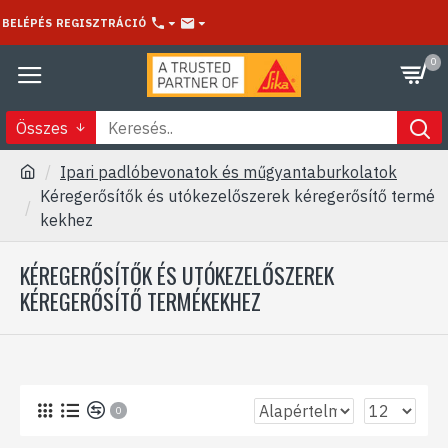
BELÉPÉS
REGISZTRÁCIÓ
0
Összes
Ipari padlóbevonatok és műgyantaburkolatok
Kéregerősítők és utókezelőszerek kéregerősítő termé
kekhez
KÉREGERŐSÍTŐK ÉS UTÓKEZELŐSZEREK
KÉREGERŐSÍTŐ TERMÉKEKHEZ
0