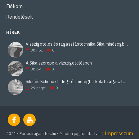
Fiókom
Rendelések
HÍREK
Vízszigetelés és ragasztástechnika Sika minőségben
30
nov.
0
A Sika szerepe a vízszigetelésben
30
okt.
0
Sika és Schönox hideg- és melegburkolati ragasztási rendszerek
29
szept.
0
Impresszum
2021 - Epitesiragasztok.hu - Minden jog fenntartva. |