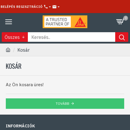
BELÉPÉS
REGISZTRÁCIÓ
0
Összes
Kosár
KOSÁR
Az Ön kosara üres!
TOVÁBB
INFORMÁCIÓK