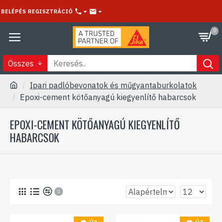
BELÉPÉS
REGISZTRÁCIÓ
0
Összes
Ipari padlóbevonatok és műgyantaburkolatok
Epoxi-cement kötőanyagú kiegyenlítő habarcsok
EPOXI-CEMENT KÖTŐANYAGÚ KIEGYENLÍTŐ
HABARCSOK
0