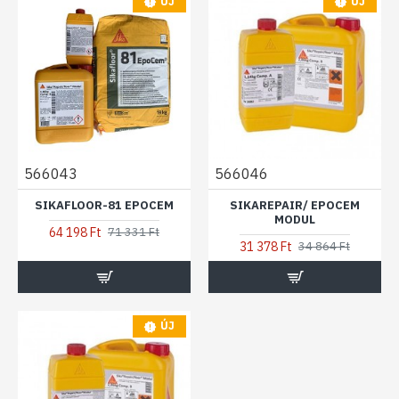
ÚJ
ÚJ
566043
566046
SIKAFLOOR-81 EPOCEM
SIKAREPAIR/ EPOCEM
MODUL
64 198 Ft
71 331 Ft
31 378 Ft
34 864 Ft
ÚJ