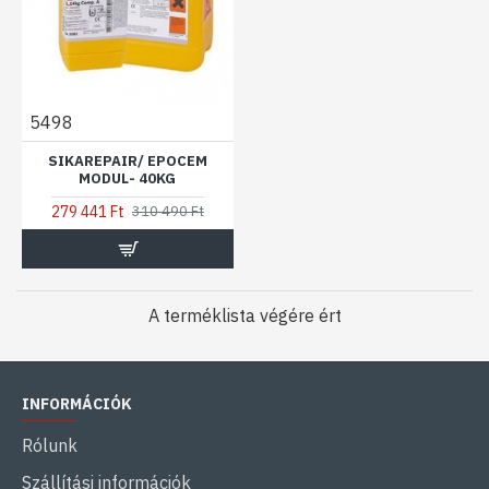
5498
SIKAREPAIR/ EPOCEM
MODUL- 40KG
279 441 Ft
310 490 Ft
A terméklista végére ért
INFORMÁCIÓK
Rólunk
Szállítási információk