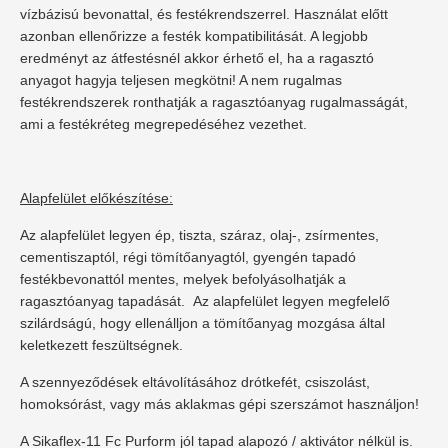
vízbázisú bevonattal, és festékrendszerrel. Használat előtt
azonban ellenőrizze a festék kompatibilitását. A legjobb
eredményt az átfestésnél akkor érhető el, ha a ragasztó
anyagot hagyja teljesen megkötni! A nem rugalmas
festékrendszerek ronthatják a ragasztóanyag rugalmasságát,
ami a festékréteg megrepedéséhez vezethet.
Alapfelület előkészítése:
Az alapfelület legyen ép, tiszta, száraz, olaj-, zsírmentes,
cementiszaptól, régi tömítőanyagtól, gyengén tapadó
festékbevonattól mentes, melyek befolyásolhatják a
ragasztóanyag tapadását.
Az alapfelület legyen megfelelő
szilárdságú, hogy ellenálljon a tömítőanyag mozgása által
keletkezett feszültségnek.
A szennyeződések eltávolításához drótkefét, csiszolást,
homoksórást, vagy más aklakmas gépi szerszámot használjon!
A Sikaflex-11 Fc Purform jól tapad alapozó / aktivátor nélkül is.