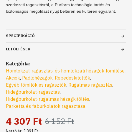
szerkezeti ragasztásról, a Purform technológia tartós és
biztonságos megoldást nyújt beltéren és kültéren egyaránt.
SPECIFIKÁCIÓ
LETÖLTÉSEK
Kategória:
Homlokzat-ragasztás, és homlokzati hézagok tömítése
,
Akciók
,
Padlóhézagok
,
Repedéskitöltők
,
Egyéb tömítők és ragasztók
,
Rugalmas ragasztás
,
Hidegburkolat-ragasztás
,
Hidegburkolat-rugalmas hézagkitöltés
,
Parketta és faburkolatok ragasztása
4 307 Ft
6 152 Ft
Nettó ár: 3 391 Ft