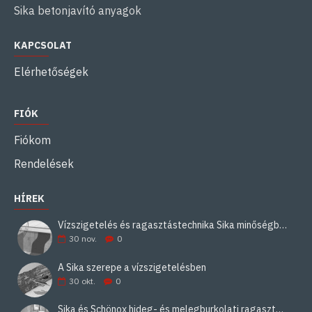
Sika betonjavító anyagok
KAPCSOLAT
Elérhetőségek
FIÓK
Fiókom
Rendelések
HÍREK
Vízszigetelés és ragasztástechnika Sika minőségben
30
nov.
0
A Sika szerepe a vízszigetelésben
30
okt.
0
Sika és Schönox hideg- és melegburkolati ragasztási rendszerek