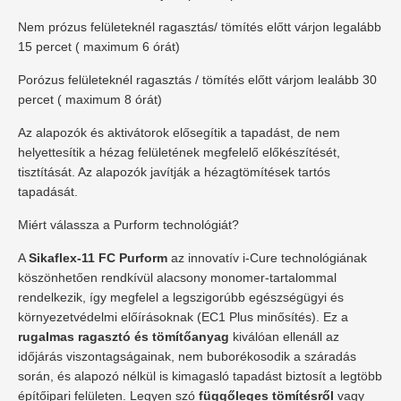
Nem prózus felületeknél ragasztás/ tömítés előtt várjon legalább
15 percet ( maximum 6 órát)
Porózus felületeknél ragasztás / tömítés előtt várjom lealább 30
percet ( maximum 8 órát)
Az alapozók és aktivátorok elősegítik a tapadást, de nem
helyettesítik a hézag felületének megfelelő előkészítését,
tisztítását. Az alapozók javítják a hézagtömítések tartós
tapadását.
Miért válassza a Purform technológiát?
A
Sikaflex-11 FC Purform
az innovatív i-Cure technológiának
köszönhetően rendkívül alacsony monomer-tartalommal
rendelkezik, így megfelel a legszigorúbb egészségügyi és
környezetvédelmi előírásoknak (EC1 Plus minősítés). Ez a
rugalmas ragasztó és tömítőanyag
kiválóan ellenáll az
időjárás viszontagságainak, nem buborékosodik a száradás
során, és alapozó nélkül is kimagasló tapadást biztosít a legtöbb
építőipari felületen. Legyen szó
függőleges tömítésről
vagy