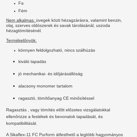
Fa
Fém
Nem alkalmas:
üvegek közti hézagzárásra, valamint benzin,
olaj, szerves oldószerek és savak tárolásánál, uszoda
hézagtömítésénél.
Termékelőnyök:
könnyen feldolgozható, nincs szálhúzás
kiváló tapadás
jó mechanikai- és időjárásállóság
alacsony monomer tartalom
ragasztó, tömítőanyag CE minősítéssel
Ragasztás , vagy tömítés előtt előzetes vizsgálatokkal
ellenőrizze a festékek és bevonatok tapadását, és
kompatibilitását.
A Sikaflex-11 FC Purform átfesthető a legtöbb hagyományos