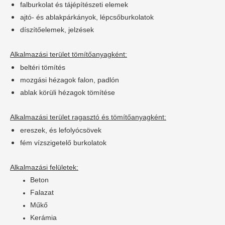
falburkolat és tájépítészeti elemek
ajtó- és ablakpárkányok, lépcsőburkolatok
díszítőelemek, jelzések
Alkalmazási terület tömítőanyagként:
beltéri tömítés
mozgási hézagok falon, padlón
ablak körüli hézagok tömítése
Alkalmazási terület ragasztó és tömítőanyagként:
ereszek, és lefolyócsövek
fém vízszigetelő burkolatok
Alkalmazási felületek:
Beton
Falazat
Műkő
Kerámia