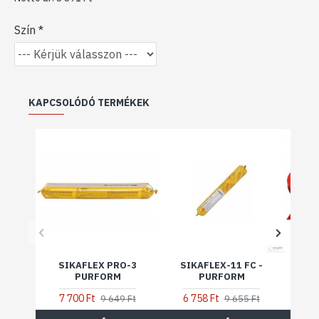
Szín
KAPCSOLÓDÓ TERMÉKEK
SIKAFLEX PRO-3
SIKAFLEX-11 FC -
SIK
PURFORM
PURFORM
2 
7 700 Ft
6 758 Ft
9 649 Ft
9 655 Ft