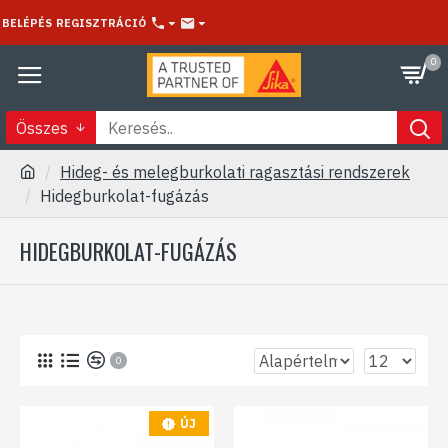
BELÉPÉS
REGISZTRÁCIÓ
0
Összes
Hideg- és melegburkolati ragasztási rendszerek
Hidegburkolat-fugázás
HIDEGBURKOLAT-FUGÁZÁS
0
ÚJ