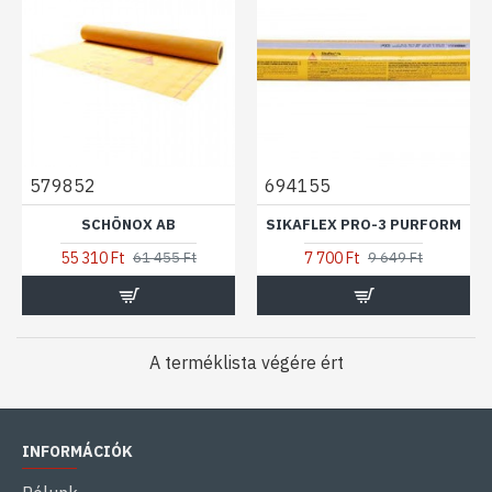
579852
694155
SCHÖNOX AB
SIKAFLEX PRO-3 PURFORM
55 310 Ft
7 700 Ft
61 455 Ft
9 649 Ft
A terméklista végére ért
INFORMÁCIÓK