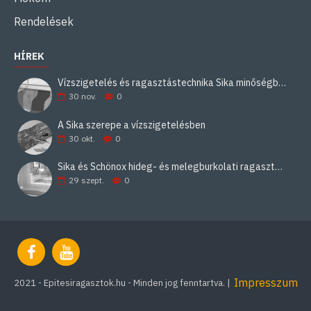
Rendelések
HÍREK
Vízszigetelés és ragasztástechnika Sika minőségben
30
nov.
0
A Sika szerepe a vízszigetelésben
30
okt.
0
Sika és Schönox hideg- és melegburkolati ragasztási rendszerek
29
szept.
0
Impresszum
2021 - Epitesiragasztok.hu - Minden jog fenntartva. |