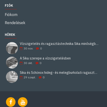
FIÓK
Fiókom
Rendelések
HÍREK
Vízszigetelés és ragasztástechnika Sika minőségben
30
nov.
0
A Sika szerepe a vízszigetelésben
30
okt.
0
Sika és Schönox hideg- és melegburkolati ragasztási rendszerek
29
szept.
0