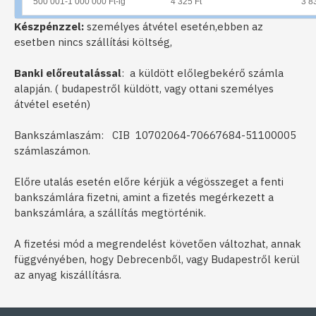
500 001-1 000 000 Ft-ig
4 325 Ft
3 8
Készpénzzel:
személyes átvétel esetén,ebben az
esetben nincs szállítási költség,
Banki előreutalással
: a küldött előlegbekérő számla
alapján. ( budapestről küldött, vagy ottani személyes
átvétel esetén)
Bankszámlaszám: CIB 10702064-70667684-51100005
számlaszámon.
Előre utalás esetén előre kérjük a végösszeget a fenti
bankszámlára fizetni, amint a fizetés megérkezett a
bankszámlára, a szállítás megtörténik.
A fizetési mód a megrendelést követően változhat, annak
függvényében, hogy Debrecenből, vagy Budapestről kerül
az anyag kiszállításra.