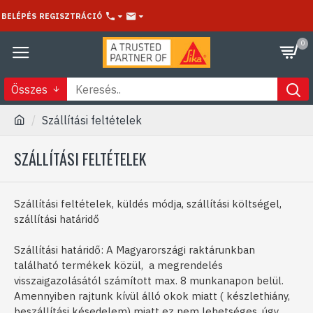
BELÉPÉS
REGISZTRÁCIÓ
0
Összes
Szállítási feltételek
SZÁLLÍTÁSI FELTÉTELEK
Szállítási feltételek, küldés módja, szállítási költségel,
szállítási határidő
Szállítási határidő: A Magyarországi raktárunkban
található termékek közül, a megrendelés
visszaigazolásától számított max. 8 munkanapon belül.
Amennyiben rajtunk kívül álló okok miatt ( készlethiány,
beszállítási késedelem) miatt ez nem lehetséges, úgy