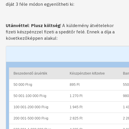
díját 3 féle módon egyenlítheti ki:
Utánvéttel
:
Plusz költség
! A küldemény átvételekor
fizeti készpénzzel fizeti a speditőr felé. Ennek a díja a
következőképpen alakul:
Beszedendő áruérték
Készpénzben kifizetve
Ban
50 000 Ft-ig
895 Ft
550
50 001-100 000 Ft-ig
1 270 Ft
980
100 001-200 000 Ft-ig
1 945 Ft
1 4
200 001-500 000 Ft-ig
2 825 Ft
2 2