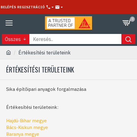
BELÉPÉS
REGISZTRÁCIÓ
0
Összes
Értékesítési területeink
ÉRTÉKESÍTÉSI TERÜLETEINK
Sika építőipari anyagok forgalmazása
Értékesítési területeink:
Hajdú-Bihar megye
Bács-Kiskun megye
Baranya megye