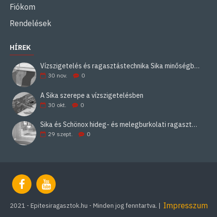
Fiókom
Rendelések
HÍREK
Vízszigetelés és ragasztástechnika Sika minőségben
30
nov.
0
A Sika szerepe a vízszigetelésben
30
okt.
0
Sika és Schönox hideg- és melegburkolati ragasztási rendszerek
29
szept.
0
Impresszum
2021 - Epitesiragasztok.hu - Minden jog fenntartva. |