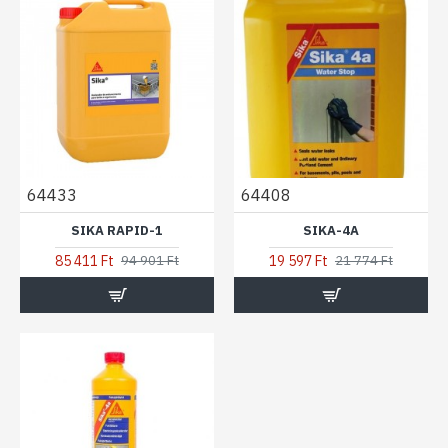
64433
64408
SIKA RAPID-1
SIKA-4A
85 411 Ft
19 597 Ft
94 901 Ft
21 774 Ft