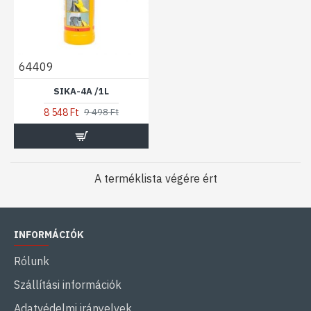
64409
SIKA-4A /1L
8 548 Ft
9 498 Ft
A terméklista végére ért
INFORMÁCIÓK
Rólunk
Szállítási információk
Adatvédelmi irányelvek