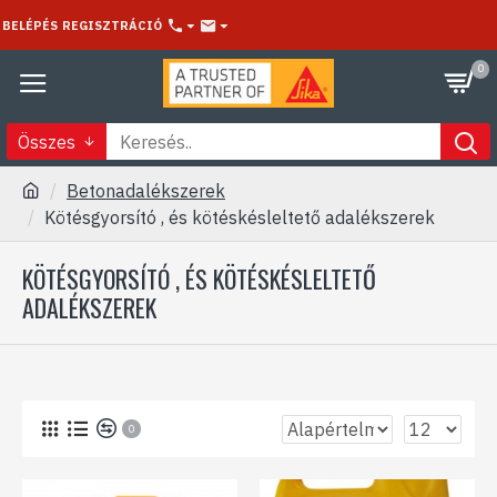
BELÉPÉS
REGISZTRÁCIÓ
0
Összes
Betonadalékszerek
Kötésgyorsító , és kötéskésleltető adalékszerek
KÖTÉSGYORSÍTÓ , ÉS KÖTÉSKÉSLELTETŐ
ADALÉKSZEREK
0