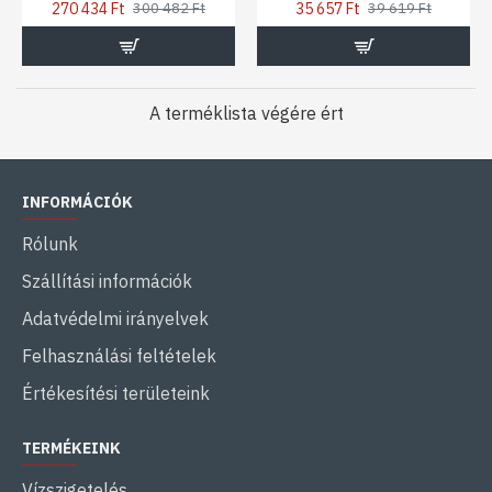
270 434 Ft
35 657 Ft
300 482 Ft
39 619 Ft
A terméklista végére ért
INFORMÁCIÓK
Rólunk
Szállítási információk
Adatvédelmi irányelvek
Felhasználási feltételek
Értékesítési területeink
TERMÉKEINK
Vízszigetelés