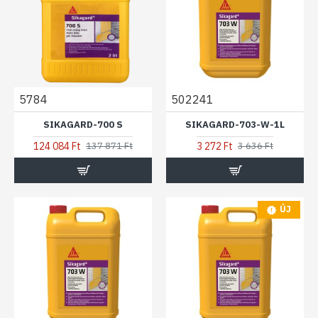
5784
502241
SIKAGARD-700 S
SIKAGARD-703-W-1L
124 084 Ft
3 272 Ft
137 871 Ft
3 636 Ft
ÚJ