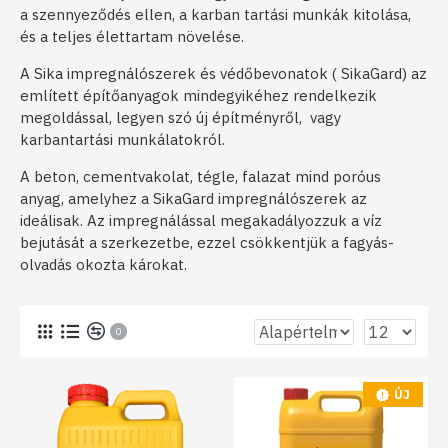
a szennyeződés ellen, a karban tartási munkák kitolása,
és a teljes élettartam növelése.
A Sika impregnálószerek és védőbevonatok ( SikaGard) az
említett építőanyagok mindegyikéhez rendelkezik
megoldással, legyen szó új építményről, vagy
karbantartási munkálatokról.
A beton, cementvakolat, tégle, falazat mind poróus
anyag, amelyhez a SikaGard impregnálószerek az
ideálisak. Az impregnálással megakadályozzuk a víz
bejutását a szerkezetbe, ezzel csökkentjük a fagyás-
olvadás okozta károkat.
0
ÚJ