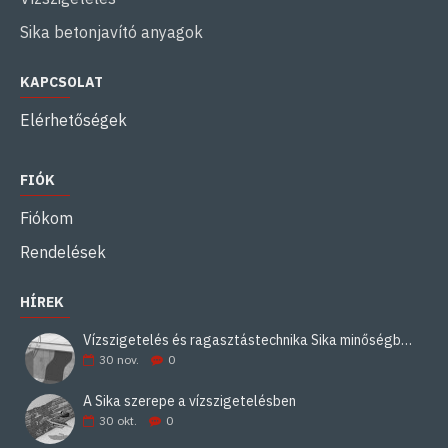
Sika betonjavító anyagok
KAPCSOLAT
Elérhetőségek
FIÓK
Fiókom
Rendelések
HÍREK
Vízszigetelés és ragasztástechnika Sika minőségben
30
nov.
0
A Sika szerepe a vízszigetelésben
30
okt.
0