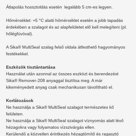
Átlapolás hossztoldás esetén legalább 5 cm-es legyen.
Hőmérséklet: +5 °C alatti hőmérséklet esetén a jobb tapadás
érdekében a szalagot és az alapfelületet elő kell melegíteni (pl.
hőlégfúvóval).
A Sika® MultiSeal szalag felső oldala átfesthető hagyományos
festékekkel.
Eszközök tisztántartása
Használat után azonnal az összes eszközt és berendezést
Sika® Remover-208 anyaggal tisztítsa meg. A már
kikeményedett anyag csak mechanikusan távolítható
el.
Korlátozások
Ne használja a Sika® MultiSeal szalagot természetes kő
felületen.
Ne használja a Sika® MultiSeal szalagot víznyomás alatt lévő
hézagokra vagy folyamatos vízszivárgás ellen.
Kerülendő a közvetlen érintkezés hézagtömítő és ragasztó