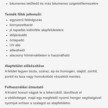
bitumenes tetőfedő és más bitumenes szigetelőlemezekre
Termék főbb jellemzői:
egyszerű feldolgozás
környezetbarát
jó tapadás különféle alapfelületekre
időjárásálló
öntapadó
UV álló
átfesthető
alacsony hőmérsékleten is használható
Alapfelület előkészítése
A felület legyen tiszta, száraz, ép és homogén, olajtól,
zsírtól,
portól és laza vagy homokolódó részektól mentes.
Felhasználási útmutató
A kívánt hosszt vágjuk le a tekercsből, távolítsuk el
a
védőréteget, majd egy megfelelő nyomó henger segítségével
nyomjuk erősen a szalagot az alapfelületre.