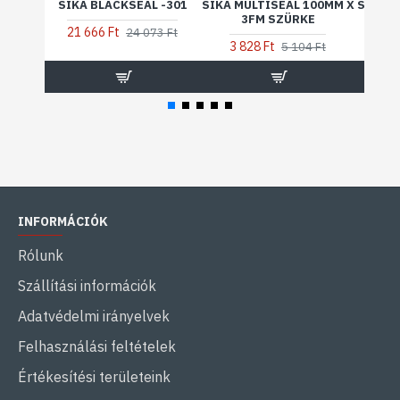
SIKA BLACKSEAL -301
SIKA MULTISEAL 100MM X
SIKA M
3FM SZÜRKE
1
21 666 Ft
24 073 Ft
3 828 Ft
7 
5 104 Ft
INFORMÁCIÓK
Rólunk
Szállítási információk
Adatvédelmi irányelvek
Felhasználási feltételek
Értékesítési területeink