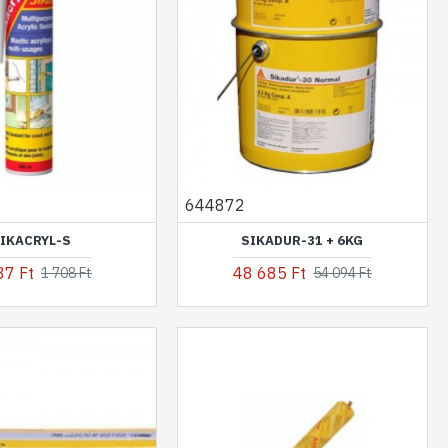
644872
IKACRYL-S
SIKADUR-31 + 6KG
37 Ft
48 685 Ft
1 708 Ft
54 094 Ft