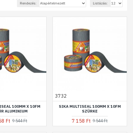
Rendezés:
Listázás:
3732
ISEAL 100MM X 10FM
SIKA MULTISEAL 100MM X 10FM
ÚR ALUMINIUM
SZÜRKE
58 Ft
7 158 Ft
9 544 Ft
9 544 Ft