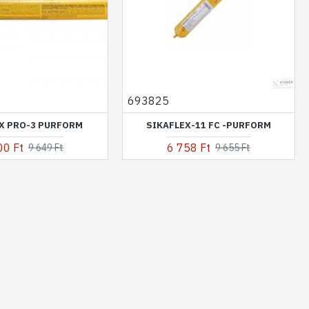
693825
X PRO-3 PURFORM
SIKAFLEX-11 FC -PURFORM
00 Ft
6 758 Ft
9 649 Ft
9 655 Ft