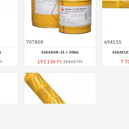
707808
694155
G
SIKADUR-31 + 30KG
SIKAFLE
193 156 Ft
7 7
Ft
214 617 Ft