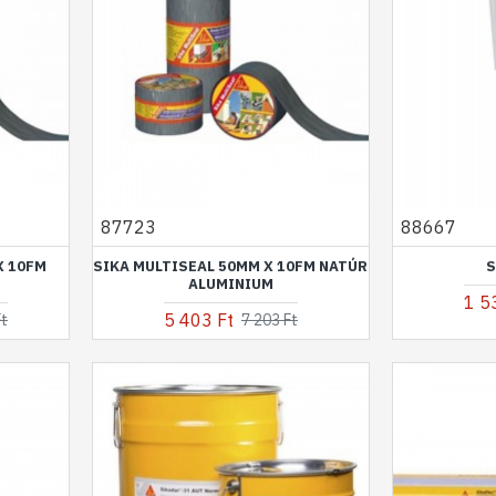
87723
88667
X 10FM
SIKA MULTISEAL 50MM X 10FM NATÚR
S
ALUMINIUM
1 5
5 403 Ft
Ft
7 203 Ft