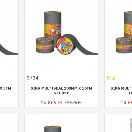
3734
Sika
X 3FM
SIKA MULTISEAL 200MM X 10FM
SIKA MULT
SZÜRKE
T
14 869 Ft
14 8
19 826 Ft