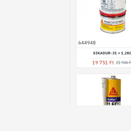
644948
SIKADUR-31 + 1,2K
19 751 Ft
21 946 