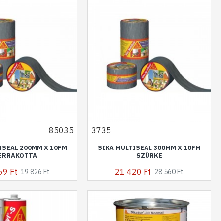
85035
3735
ISEAL 200MM X 10FM
SIKA MULTISEAL 300MM X 10FM
ERRAKOTTA
SZÜRKE
69 Ft
21 420 Ft
19 826 Ft
28 560 Ft