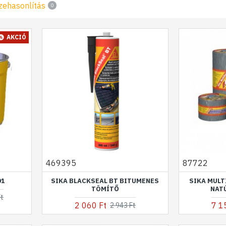
zehasonlítás
0
AKCIÓ
469395
87722
01
SIKA BLACKSEAL BT BITUMENES
SIKA MULT
TÖMÍTŐ
NAT
Ft
2 060 Ft
7 1
2 943 Ft