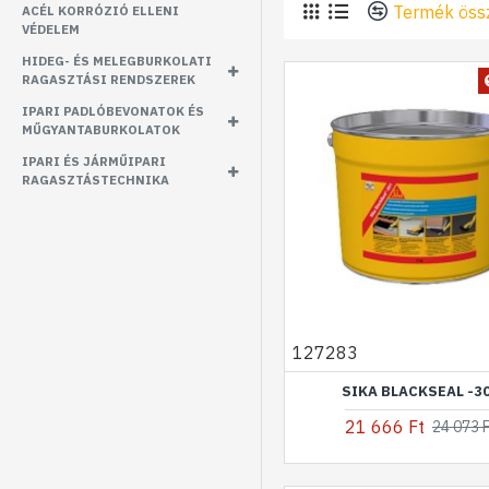
Termék öss
ACÉL KORRÓZIÓ ELLENI
VÉDELEM
HIDEG- ÉS MELEGBURKOLATI
RAGASZTÁSI RENDSZEREK
IPARI PADLÓBEVONATOK ÉS
MŰGYANTABURKOLATOK
IPARI ÉS JÁRMŰIPARI
RAGASZTÁSTECHNIKA
127283
SIKA BLACKSEAL -3
21 666 Ft
24 073 