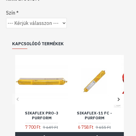
Szín
KAPCSOLÓDÓ TERMÉKEK
SIKAFLEX PRO-3
SIKAFLEX-11 FC -
SIK
PURFORM
PURFORM
2 
7 700 Ft
6 758 Ft
9 649 Ft
9 655 Ft