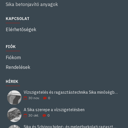
Sika betonjavító anyagok
KAPCSOLAT
Elérhetőségek
FIÓK
Fiókom
Rendelések
HÍREK
Vízszigetelés és ragasztástechnika Sika minőségben
30
nov.
0
A Sika szerepe a vízszigetelésben
30
okt.
0
Sika és Schönox hideg- és melegburkolati ragasztási rendszerek