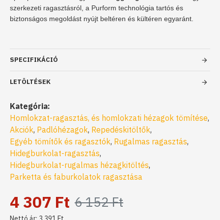
szerkezeti ragasztásról, a Purform technológia tartós és
biztonságos megoldást nyújt beltéren és kültéren egyaránt.
SPECIFIKÁCIÓ
LETÖLTÉSEK
Kategória:
Homlokzat-ragasztás, és homlokzati hézagok tömítése
,
Akciók
,
Padlóhézagok
,
Repedéskitöltők
,
Egyéb tömítők és ragasztók
,
Rugalmas ragasztás
,
Hidegburkolat-ragasztás
,
Hidegburkolat-rugalmas hézagkitöltés
,
Parketta és faburkolatok ragasztása
4 307 Ft
6 152 Ft
Nettó ár: 3 391 Ft