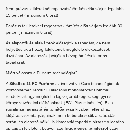
Nem prózus felületeknél ragasztás/ tömítés előtt várjon legalább
15 percet ( maximum 6 órát)
Porózus felületeknél ragasztás / tömítés előtt várjom lealább 30
percet ( maximum 8 órát)
Az alapozók és aktivátorok elősegítik a tapadást, de nem
helyettesítik a hézag felületének megfelelő előkészítését,
tisztítását. Az alapozók javítják a hézagtömítések tartós
tapadását.
Miért válassza a Purform technológiát?
A
Sikaflex-11 FC Purform
az innovatív i-Cure technológiának
köszönhetően rendkívül alacsony monomer-tartalommal
rendelkezik, így megfelel a legszigorúbb egészségügyi és
környezetvédelmi előírásoknak (EC1 Plus minősítés). Ez a
rugalmas ragasztó és tömítőanyag
kiválóan ellenáll az
időjárás viszontagságainak, nem buborékosodik a száradás
során, és alapozó nélkül is kimagasló tapadást biztosít a legtöbb
építőipari felületen. Legyen szó
függőleges tömítésről
vagy