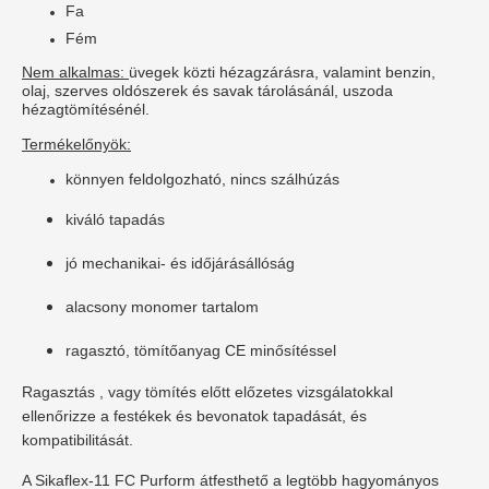
Fa
Fém
Nem alkalmas:
üvegek közti hézagzárásra, valamint benzin,
olaj, szerves oldószerek és savak tárolásánál, uszoda
hézagtömítésénél.
Termékelőnyök:
könnyen feldolgozható, nincs szálhúzás
kiváló tapadás
jó mechanikai- és időjárásállóság
alacsony monomer tartalom
ragasztó, tömítőanyag CE minősítéssel
Ragasztás , vagy tömítés előtt előzetes vizsgálatokkal
ellenőrizze a festékek és bevonatok tapadását, és
kompatibilitását.
A Sikaflex-11 FC Purform átfesthető a legtöbb hagyományos