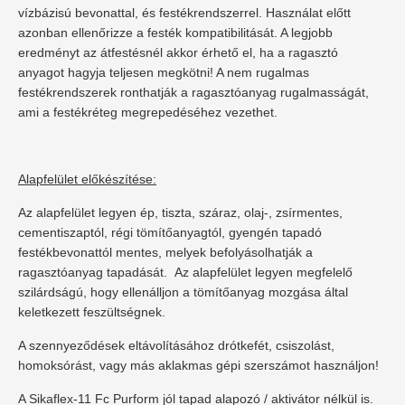
vízbázisú bevonattal, és festékrendszerrel. Használat előtt
azonban ellenőrizze a festék kompatibilitását. A legjobb
eredményt az átfestésnél akkor érhető el, ha a ragasztó
anyagot hagyja teljesen megkötni! A nem rugalmas
festékrendszerek ronthatják a ragasztóanyag rugalmasságát,
ami a festékréteg megrepedéséhez vezethet.
Alapfelület előkészítése:
Az alapfelület legyen ép, tiszta, száraz, olaj-, zsírmentes,
cementiszaptól, régi tömítőanyagtól, gyengén tapadó
festékbevonattól mentes, melyek befolyásolhatják a
ragasztóanyag tapadását.
Az alapfelület legyen megfelelő
szilárdságú, hogy ellenálljon a tömítőanyag mozgása által
keletkezett feszültségnek.
A szennyeződések eltávolításához drótkefét, csiszolást,
homoksórást, vagy más aklakmas gépi szerszámot használjon!
A Sikaflex-11 Fc Purform jól tapad alapozó / aktivátor nélkül is.