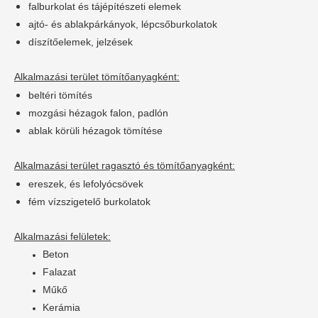
falburkolat és tájépítészeti elemek
ajtó- és ablakpárkányok, lépcsőburkolatok
díszítőelemek, jelzések
Alkalmazási terület tömítőanyagként:
beltéri tömítés
mozgási hézagok falon, padlón
ablak körüli hézagok tömítése
Alkalmazási terület ragasztó és tömítőanyagként:
ereszek, és lefolyócsövek
fém vízszigetelő burkolatok
Alkalmazási felületek:
Beton
Falazat
Műkő
Kerámia