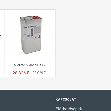
COLMA CLEANER 5L
28 826 Ft
32 029 Ft
KAPCSOLAT
Elérhetőségek