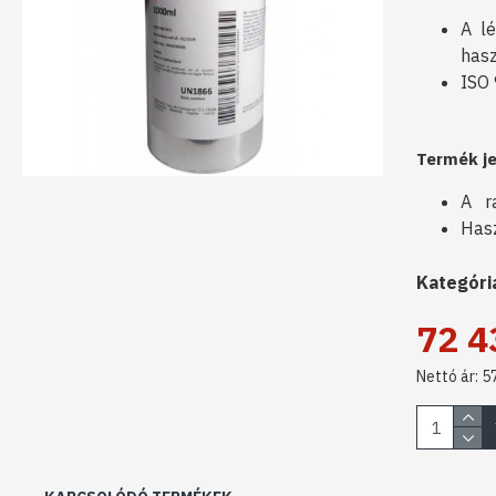
A lé
hasz
ISO 
Termék je
A ra
Hasz
Kategóri
72 4
Nettó ár: 5