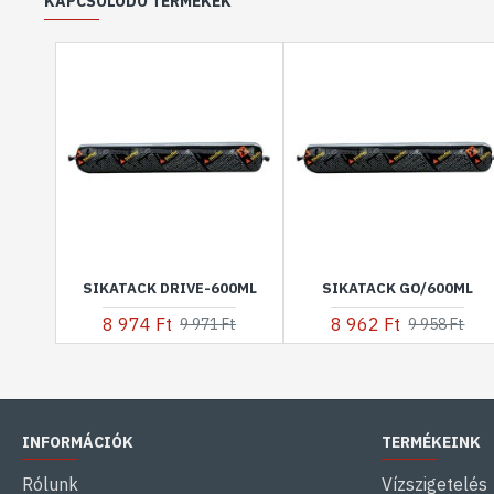
KAPCSOLÓDÓ TERMÉKEK
SIKATACK DRIVE-600ML
SIKATACK GO/600ML
8 974 Ft
8 962 Ft
9 971 Ft
9 958 Ft
INFORMÁCIÓK
TERMÉKEINK
Rólunk
Vízszigetelés