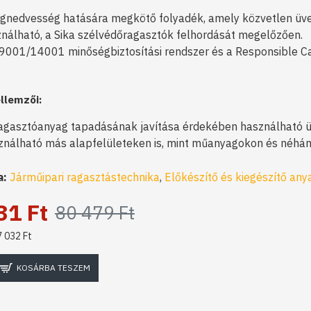
gnedvesség hatására megkötő folyadék, amely közvetlen üve
nálható, a Sika szélvédőragasztók felhordását megelőzően.
9001/14001 minőségbiztosítási rendszer és a Responsible Ca
llemzői:
gasztóanyag tapadásának javítása érdekében használható ü
nálható más alapfelületeken is, mint műanyagokon és néhány
a:
Járműipari ragasztástechnika
,
Előkészítő és kiegészítő an
31 Ft
80 479 Ft
7 032 Ft
KOSÁRBA TESZEM