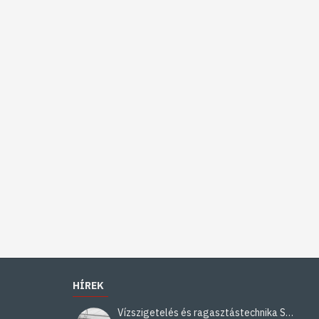
HÍREK
Vízszigetelés és ragasztástechnika Sika minőségben