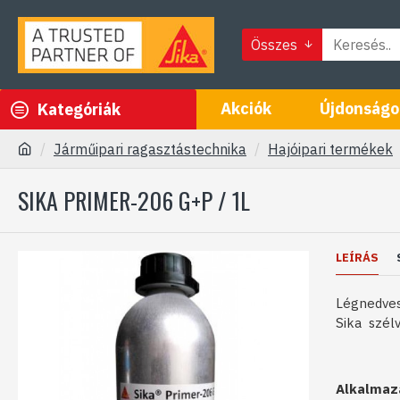
Összes
Akciók
Újdonságo
Kategóriák
Járműipari ragasztástechnika
Hajóipari termékek
SIKA PRIMER-206 G+P / 1L
LEÍRÁS
Légnedves
Sika szél
Alkalmazá