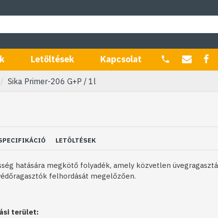
k
Letöltések
Kapcsolat
Sika Primer-206 G+P / 1l
SPECIFIKÁCIÓ
LETÖLTÉSEK
ség hatására megkötő folyadék, amely közvetlen üveg­ragasztás
­védőragasztók felhordását megelőzően.
si terület: