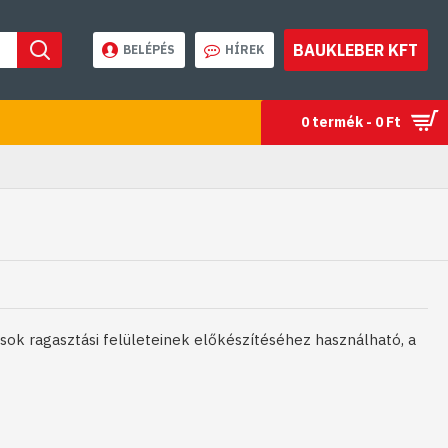
BAUKLEBER KFT
BELÉPÉS
HÍREK
0 termék - 0 Ft
ok ragasztási felületeinek előkészítéséhez használható, a