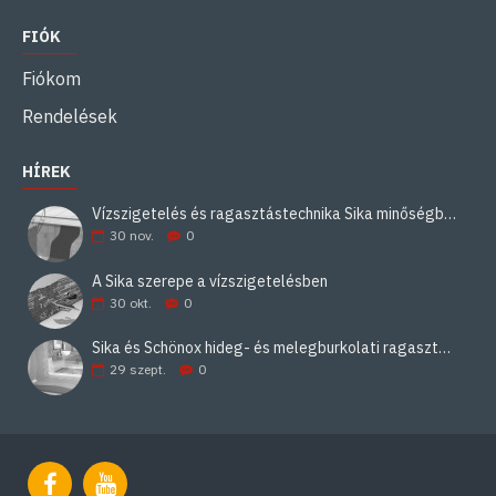
FIÓK
Fiókom
Rendelések
HÍREK
Vízszigetelés és ragasztástechnika Sika minőségben
30
nov.
0
A Sika szerepe a vízszigetelésben
30
okt.
0
Sika és Schönox hideg- és melegburkolati ragasztási rendszerek
29
szept.
0