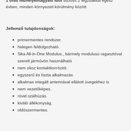
1 órás műhelyelhagyási időt
biztosít 2 légzsákkal egész
évben, minden környezeti körülmény között.
Jellemző tulajdonságok:
primermentes rendszer.
hidegen feldolgozható.
Sika All-in-One Modulus., bármely modulusú ragasztóval
szerelt járművön használható
nem okoz kontaktkorróziót.
egyszerű és tiszta alkalmazás.
alkalmas integált antennával ellátott üvegekhez is
nem vezetőképes.
rövid szálhúzás.
kiváló állékonyság.
oldószermentes.