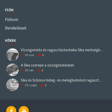
FIÓK
Fiókom
Rendelések
HÍREK
Vízszigetelés és ragasztástechnika Sika minőségben
30
nov.
0
A Sika szerepe a vízszigetelésben
30
okt.
0
Sika és Schönox hideg- és melegburkolati ragasztási rendszerek
29
szept.
0