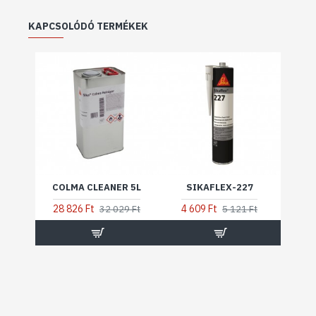
KAPCSOLÓDÓ TERMÉKEK
COLMA CLEANER 5L
SIKAFLEX-227
28 826 Ft
4 609 Ft
32 029 Ft
5 121 Ft