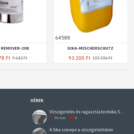
64588
 REMOVER-208
SIKA-MISCHERSCHUTZ
78 Ft
93 200 Ft
9 642 Ft
103 556 Ft
HÍREK
Vízszigetelés és ragasztástechnika Sika minőségben
30
nov.
0
A Sika szerepe a vízszigetelésben