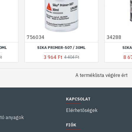
756034
34288
50ML
SIKA PRIMER-507 / 30ML
SIKA
3 964 Ft
8 6
Ft
4 404 Ft
A terméklista végére ért
KAPCSOLAT
Elérhetőségek
ító anyagok
FIÓK