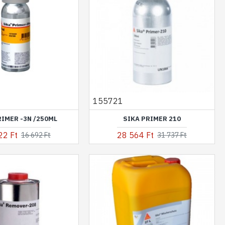
155721
RIMER -3N /250ML
SIKA PRIMER 210
22 Ft
28 564 Ft
16 692 Ft
31 737 Ft