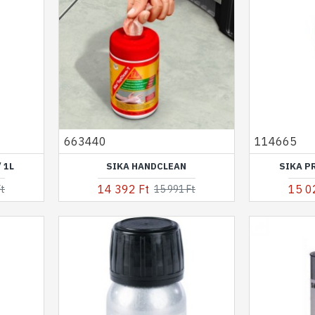
663440
114665
 1L
SIKA HANDCLEAN
SIKA P
14 392 Ft
15 0
Ft
15 991 Ft