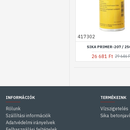
417302
SIKA PRIMER-207 / 2
26 681 Ft
29 646 
INFORMÁCIÓK
TERMÉKEINK
Rólunk
Vízszigetelés
Szállítási információk
Sika betonjav
Adatvédelmi irányelvek
Felhasználási feltételek