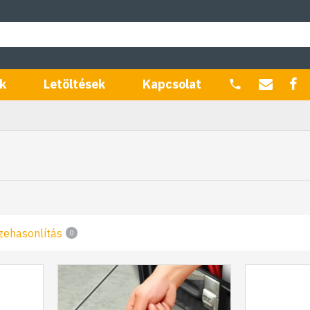
k
Letöltések
Kapcsolat
zehasonlítás
0