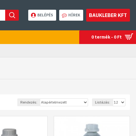
BAUKLEBER KFT
BELÉPÉS
HÍREK
0 termék - 0 Ft
Rendezés:
Listázás: