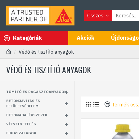
Összes
Akciók
Újdonságo
Kategóriák
Védő és tisztító anyagok
VÉDŐ ÉS TISZTÍTÓ ANYAGOK
TÖMÍTŐ ÉS RAGASZTÓANYAGOK
BETONJAVÍTÁS ÉS
Termék öss
FELÜLETVÉDELEM
BETONADALÉKSZEREK
VÍZSZIGETELÉS
FUGASZALAGOK