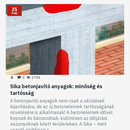
25
aug.
0
1794
Sika betonjavító anyagok: minőség és
tartósság
A betonjavító anyagok nem csak a sérülések
kijavítására, de az új betonelemek tartósságának
növelésére is alkalmasak! A betonelemek idővel
kopnak és károsodnak, különösen az időjárási
viszonyoknak kitett területeken. A Sika – mint
vezető építőipari c..