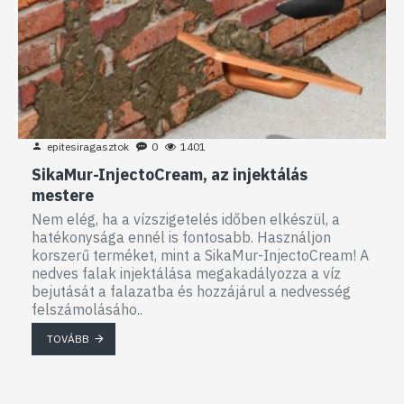
epitesiragasztok
0
1401
SikaMur-InjectoCream, az injektálás
mestere
Nem elég, ha a vízszigetelés időben elkészül, a
hatékonysága ennél is fontosabb. Használjon
korszerű terméket, mint a SikaMur-InjectoCream! A
nedves falak injektálása megakadályozza a víz
bejutását a falazatba és hozzájárul a nedvesség
felszámolásáho..
TOVÁBB