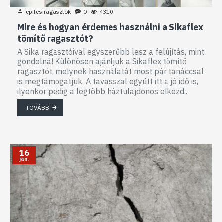
epitesiragasztok
0
4310
Mire és hogyan érdemes használni a Sikaflex
tömítő ragasztót?
A Sika ragasztóival egyszerűbb lesz a felújítás, mint
gondolná! Különösen ajánljuk a Sikaflex tömítő
ragasztót, melynek használatát most pár tanáccsal
is megtámogatjuk. A tavasszal együtt itt a jó idő is,
ilyenkor pedig a legtöbb háztulajdonos elkezd..
TOVÁBB
16
jan.