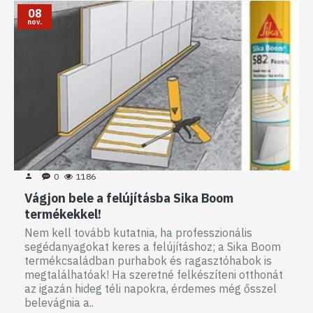
08
nov.
0
1186
Vágjon bele a felújításba Sika Boom
termékekkel!
Nem kell tovább kutatnia, ha professzionális
segédanyagokat keres a felújításhoz; a Sika Boom
termékcsaládban purhabok és ragasztóhabok is
megtalálhatóak! Ha szeretné felkészíteni otthonát
az igazán hideg téli napokra, érdemes még ősszel
belevágnia a..