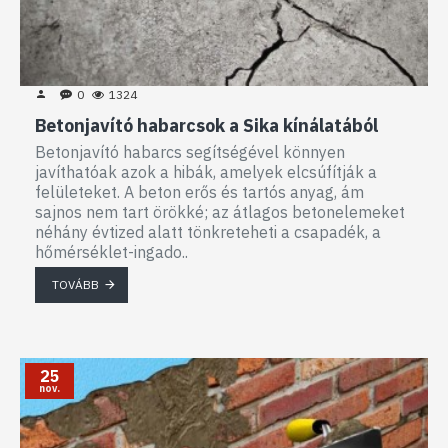
0
1324
Betonjavító habarcsok a Sika kínálatából
Betonjavító habarcs segítségével könnyen
javíthatóak azok a hibák, amelyek elcsúfítják a
felületeket. A beton erős és tartós anyag, ám
sajnos nem tart örökké; az átlagos betonelemeket
néhány évtized alatt tönkreteheti a csapadék, a
hőmérséklet-ingado..
TOVÁBB
25
nov.