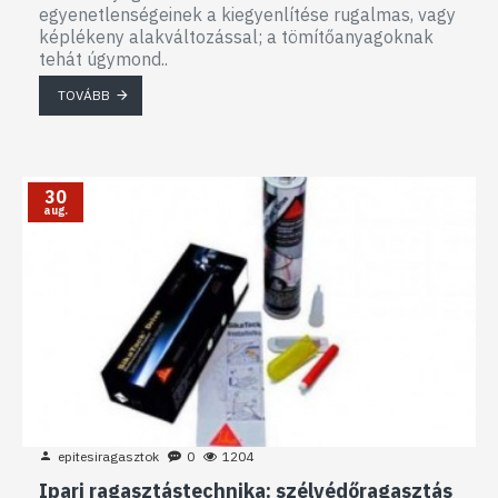
egyenetlenségeinek a kiegyenlítése rugalmas, vagy
képlékeny alakváltozással; a tömítőanyagoknak
tehát úgymond..
TOVÁBB
30
aug.
epitesiragasztok
0
1204
Ipari ragasztástechnika: szélvédőragasztás