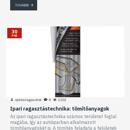
TOVÁBB
30
aug.
epitesiragasztok
0
1202
Ipari ragasztástechnika: tömítőanyagok
Az ipari ragasztástechnika számos területet foglal
magába, így az autóiparban alkalmazott
tömítőanyagokét is. A tömítés feladata a felületek