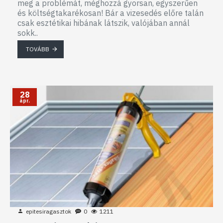
meg a problémát, méghozzá gyorsan, egyszerűen
és költségtakarékosan! Bár a vizesedés előre talán
csak esztétikai hibának látszik, valójában annál
sokk..
TOVÁBB
28
ápr.
epitesiragasztok
0
1211