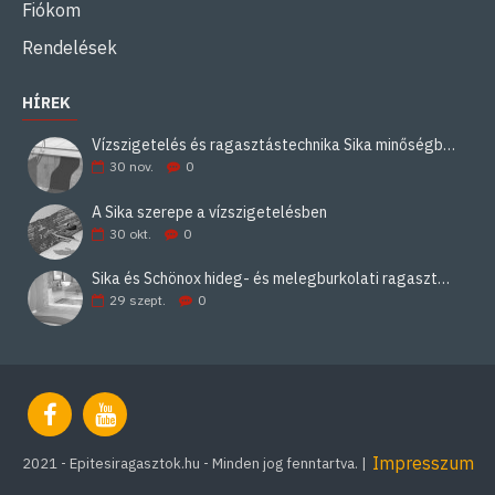
Fiókom
Rendelések
HÍREK
Vízszigetelés és ragasztástechnika Sika minőségben
30
nov.
0
A Sika szerepe a vízszigetelésben
30
okt.
0
Sika és Schönox hideg- és melegburkolati ragasztási rendszerek
29
szept.
0
Impresszum
2021 - Epitesiragasztok.hu - Minden jog fenntartva. |