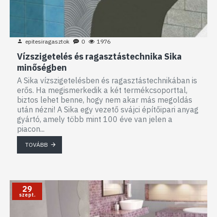
epitesiragasztok
0
1976
Vízszigetelés és ragasztástechnika Sika
minőségben
A Sika vízszigetelésben és ragasztástechnikában is
erős. Ha megismerkedik a két termékcsoporttal,
biztos lehet benne, hogy nem akar más megoldás
után nézni! A Sika egy vezető svájci építőipari anyag
gyártó, amely több mint 100 éve van jelen a
piacon...
TOVÁBB
29
szept.