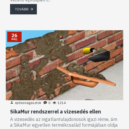
TOVÁBB
26
máj.
epitesiragasztok
0
1214
SikaMur rendszerrel a vizesedés ellen
A vizesedés az ingatlantulajdonosok igazi réme, ám
a SikaMur egyetlen termékcsalád formájában oldja