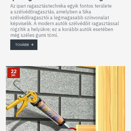
Az ipari ragasztástechnika egyik fontos területe
a szélvédőragasztás, amelyben a Sika
szélvédőragasztói a legmagasabb színvonalat
képviselik. A modern autók szélvédőit ragasztással
rögzítik a helyükre; ez a korábbi autók esetében
még széles gumi tömí..
TOVÁBB
22
júl.