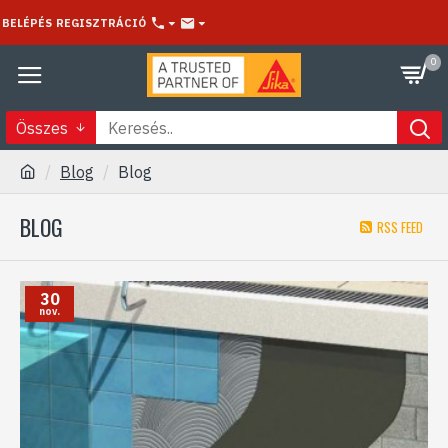
BELÉPÉS
REGISZTRÁCIÓ
0
Összes
Blog
Blog
BLOG
RSS FEED
30
nov.