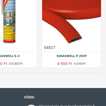
54817
KASWELL S-2
SIKASWELL-P 2507
0 Ft
4 900 Ft
10 283 Ft
6 238 Ft
HÍREK