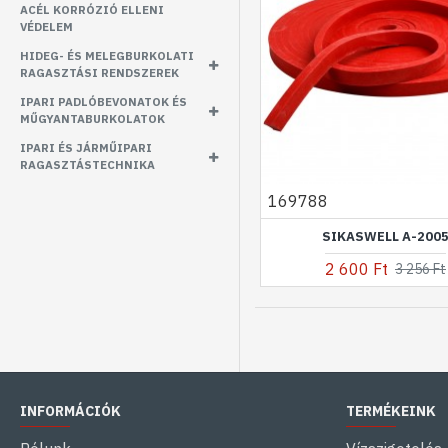
ACÉL KORRÓZIÓ ELLENI
VÉDELEM
HIDEG- ÉS MELEGBURKOLATI
RAGASZTÁSI RENDSZEREK
IPARI PADLÓBEVONATOK ÉS
MŰGYANTABURKOLATOK
IPARI ÉS JÁRMŰIPARI
RAGASZTÁSTECHNIKA
169788
SIKASWELL A-200
2 600 Ft
3 256 Ft
INFORMÁCIÓK
TERMÉKEINK