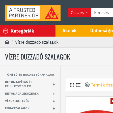
Összes
Akciók
Újdonságo
Kategóriák
Vízre duzzadó szalagok
VÍZRE DUZZADÓ SZALAGOK
TÖMÍTŐ ÉS RAGASZTÓANYAGOK
BETONJAVÍTÁS ÉS
Termék öss
FELÜLETVÉDELEM
BETONADALÉKSZEREK
VÍZSZIGETELÉS
FUGASZALAGOK