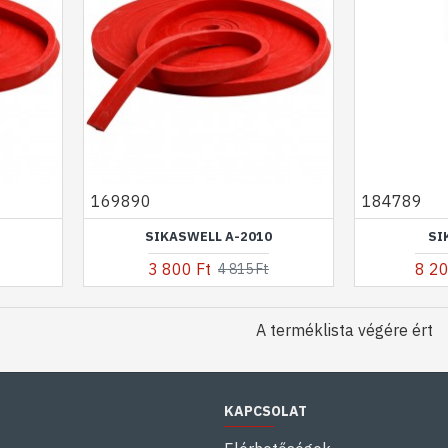
169890
184789
5
SIKASWELL A-2010
SI
3 800 Ft
8 20
4 815 Ft
A terméklista végére ért
KAPCSOLAT