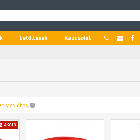
k
Letöltések
Kapcsolat
zehasonlítás
0
AKCIÓ