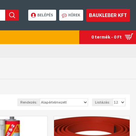
BAUKLEBER KFT
BELÉPÉS
HÍREK
0 termék - 0 Ft
Rendezés:
Listázás: