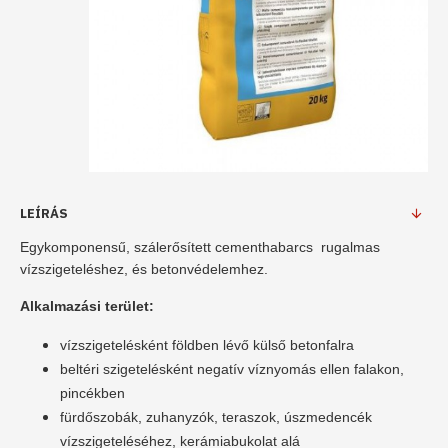
LEÍRÁS
Egykomponensű, szálerősített cementhabarcs rugalmas
vízszigeteléshez, és betonvédelemhez.
Alkalmazási terület:
vízszigetelésként földben lévő külső betonfalra
beltéri szigetelésként negatív víznyomás ellen falakon,
pincékben
fürdőszobák, zuhanyzók, teraszok, úszmedencék
vízszigeteléséhez, kerámiabukolat alá