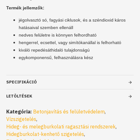
Termék jellemzők:
jégolvasztó só, fagyási ciklusok, és a széndioxid káros
hatásaival szemben ellenáll
nedves felületre is könnyen felhordható
hengerrel, ecsettel, vagy simítókanállal is felhorható
kiváló repedésáthidaló tulajdonságú
egykomponensű, felhasználásra kész
SPECIFIKÁCIÓ
LETÖLTÉSEK
Kategória:
Betonjavítás és felületvédelem
,
Vízszigetelés
,
Hideg- és melegburkolati ragasztási rendszerek
,
Hidegburkolat-kenhető szigetelés
,