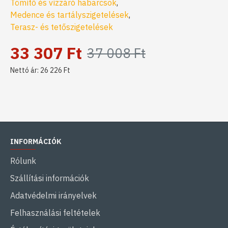
Tömítő és vízzáró habarcsok
,
Medence és tartályszigetelések
,
Terasz- és tetőszigetelések
33 307 Ft
37 008 Ft
Nettó ár: 26 226 Ft
INFORMÁCIÓK
Rólunk
Szállítási információk
Adatvédelmi irányelvek
Felhasználási feltételek