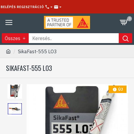
BELÉPÉS
REGISZTRÁCIÓ
0
Összes
SikaFast-555 LO3
SIKAFAST-555 LO3
ÚJ