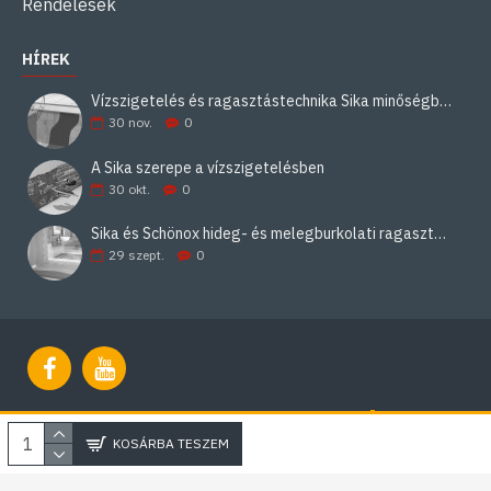
Rendelések
HÍREK
Vízszigetelés és ragasztástechnika Sika minőségben
30
nov.
0
A Sika szerepe a vízszigetelésben
30
okt.
0
Sika és Schönox hideg- és melegburkolati ragasztási rendszerek
29
szept.
0
Impresszum
2021 - Epitesiragasztok.hu - Minden jog fenntartva. |
KOSÁRBA TESZEM