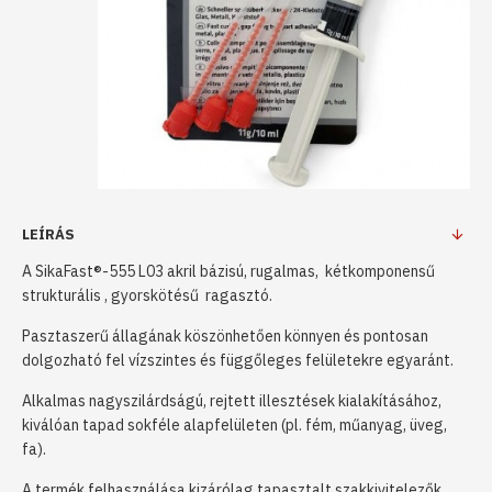
LEÍRÁS
A SikaFast®-555 L03 akril bázisú, rugalmas, kétkomponensű
strukturális , gyorskötésű ragasztó.
Pasztaszerű állagának köszönhetően könnyen és pontosan
dolgozható fel vízszintes és függőleges felületekre egyaránt.
Alkalmas nagyszilárdságú, rejtett illesztések kialakításához,
kiválóan tapad sokféle alapfelületen (pl. fém, műanyag, üveg,
fa).
A termék felhasználása kizárólag tapasztalt szakkivitelezők