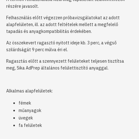
részére javasolt.
Felhasználás előtt végezzen próbavizsgálatokat az adott
alapfelületen, ill. az adott feltételek mellett a megfelelő
tapadás és anyagkompatibilitás érdekében.
Az összekevert ragasztó nyitott ideje kb. 3 perc, a végső
szilárdságát 9 perc múlva éri el.
Ragasztás előtt a szennyezett felületeket teljesen tisztítsa
meg, Sika AdPrep általános felülettisztító anyaggal.
Alkalmas alapfelületek:
fémek
műanyagok
üvegek
fa felületek