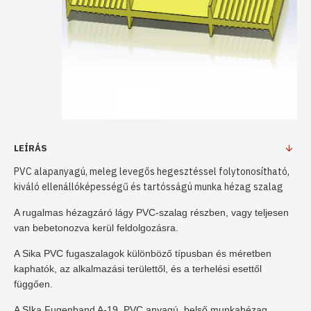
LEÍRÁS
PVC alapanyagú, meleg levegős hegesztéssel folytonosítható,
kiváló ellenállóképességű és tartósságú munka hézag szalag
A rugalmas hézagzáró lágy PVC-szalag részben, vagy teljesen
van bebetonozva kerül feldolgozásra.
A Sika PVC fugaszalagok különböző típusban és méretben
kaphatók, az alkalmazási területtől, és a terhelési esettől
függően.
A SIka Fugenband A-19 PVC anyagú belső munkahézag