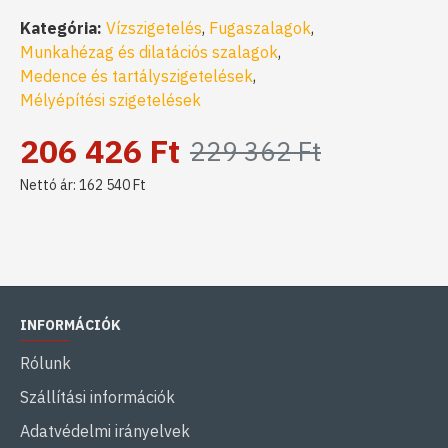
Kategória:
Vízszigetelés
,
Fugaszalagok
,
Munkahézag és dilatációs szalagok
,
Medence és tartályszigetelések
,
Mélyépítési szigetelések
206 426 Ft
229 362 Ft
Nettó ár: 162 540 Ft
INFORMÁCIÓK
Rólunk
Szállítási információk
Adatvédelmi irányelvek