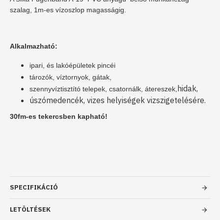
szalag, 1m-es vízoszlop magasságig.
Alkalmazható:
ipari, és lakóépületek pincéi
tározók, víztornyok, gátak,
hidak,
szennyvíztisztító telepek, csatornálk, átereszek,
úszómedencék, vizes helyiségek vizszigetelésére.
30fm-es tekercsben kapható!
SPECIFIKÁCIÓ
LETÖLTÉSEK