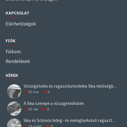
KAPCSOLAT
Elérhetőségek
FIÓK
Fiókom
Rendelések
HÍREK
Vízszigetelés és ragasztástechnika Sika minőségben
30
nov.
0
A Sika szerepe a vízszigetelésben
30
okt.
0
Sika és Schönox hideg- és melegburkolati ragasztási rendszerek
29
szept.
0