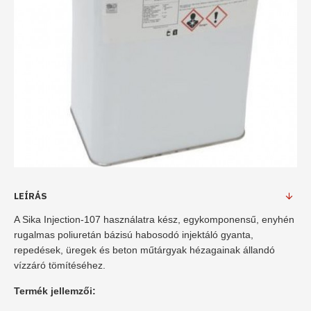
LEÍRÁS
A Sika Injection-107 használatra kész, egykomponensű, enyhén
rugalmas poliuretán bázisú habosodó injektáló gyanta,
repedések, üregek és beton műtárgyak hézagainak állandó
vízzáró tömítéséhez.
Termék jellemzői: