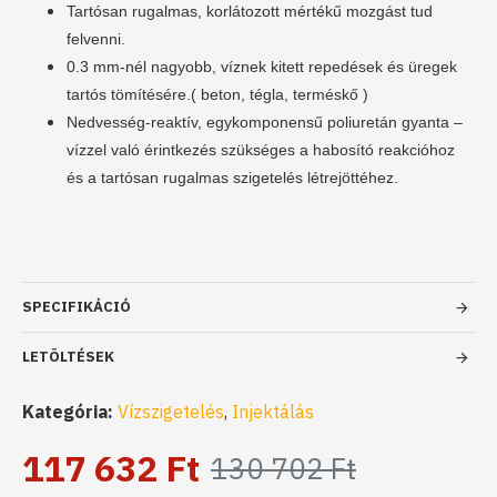
Tartósan rugalmas, korlátozott mértékű mozgást tud
felvenni.
0.3 mm-nél nagyobb, víznek kitett repedések és üregek
tartós tömítésére.( beton, tégla, terméskő )
Nedvesség-reaktív, egykomponensű poliuretán gyanta –
vízzel való érintkezés szükséges a habosító reakcióhoz
és a tartósan rugalmas szigetelés létrejöttéhez.
SPECIFIKÁCIÓ
LETÖLTÉSEK
Kategória:
Vízszigetelés
,
Injektálás
117 632 Ft
130 702 Ft