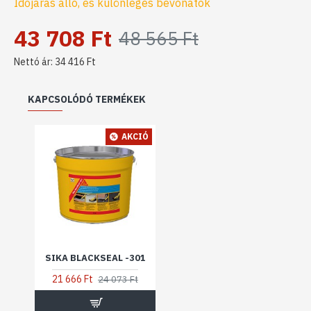
Időjárás álló, és különleges bevonatok
43 708 Ft
48 565 Ft
Nettó ár: 34 416 Ft
KAPCSOLÓDÓ TERMÉKEK
AKCIÓ
SIKA BLACKSEAL -301
21 666 Ft
24 073 Ft