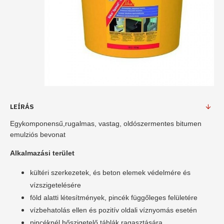
LEÍRÁS
Egykomponensű,rugalmas, vastag, oldószermentes bitumen
emulziós bevonat
Alkalmazási terület
kültéri szerkezetek, és beton elemek védelmére és
vízszigetelésére
föld alatti létesítmények, pincék függőleges felületére
vízbehatolás ellen és pozitív oldali víznyomás esetén
pincéknél hőszigetelő táblák ragasztására