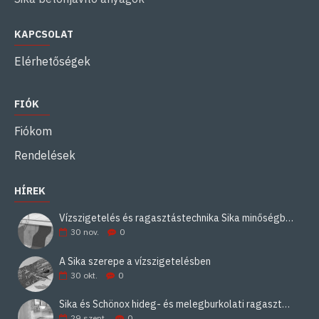
KAPCSOLAT
Elérhetőségek
FIÓK
Fiókom
Rendelések
HÍREK
Vízszigetelés és ragasztástechnika Sika minőségben
30
nov.
0
A Sika szerepe a vízszigetelésben
30
okt.
0
Sika és Schönox hideg- és melegburkolati ragasztási rendszerek
29
szept.
0