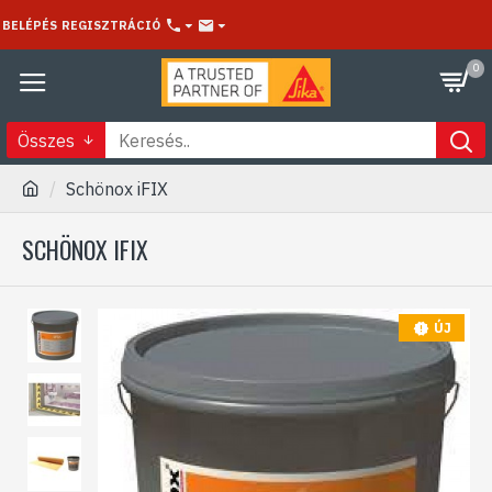
BELÉPÉS
REGISZTRÁCIÓ
0
Összes
Schönox iFIX
SCHÖNOX IFIX
ÚJ