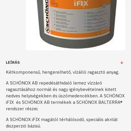
LEÍRÁS
Kétkomponensű, hengerelhető, vízálló ragasztó anyag.
A SCHÖNOX AB repedésáthidaló lemez vízzáró
ragasztásához normál és nagy igénybevételnek kitett
nedves helyiségekben és úszómedencékben. A SCHÖNOX
iFIX és SCHÖNOX AB termékek a SCHÖNOX BALTERRA®
rendszer részei.
A SCHÖNOX iFIX magától térhálósodó, speciális akrilát
diszperzió bázisú.