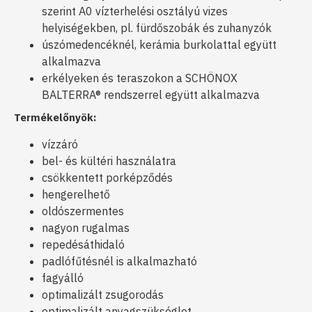
szerint A0 vízterhelési osztályú vizes
helyiségekben, pl. fürdőszobák és zuhanyzók
úszómedencéknél, kerámia burkolattal együtt
alkalmazva
erkélyeken és teraszokon a SCHÖNOX
BALTERRA® rendszerrel együtt alkalmazva
Termékelőnyök:
vízzáró
bel- és kültéri használatra
csökkentett porképződés
hengerelhető
oldószermentes
nagyon rugalmas
repedésáthidaló
padlófűtésnél is alkalmazható
fagyálló
optimalizált zsugorodás
optimalizált anyagszükséglet