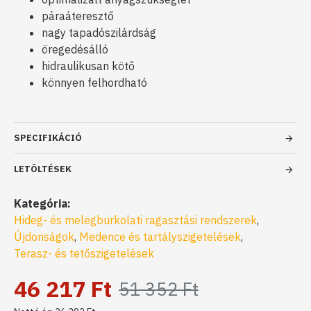
páraáteresztő
nagy tapadószilárdság
öregedésálló
hidraulikusan kötő
könnyen felhordható
SPECIFIKÁCIÓ
LETÖLTÉSEK
Kategória:
Hideg- és melegburkolati ragasztási rendszerek
,
Újdonságok
,
Medence és tartályszigetelések
,
Terasz- és tetőszigetelések
46 217 Ft
51 352 Ft