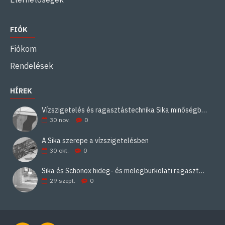
FIÓK
Fiókom
Rendelések
HÍREK
Vízszigetelés és ragasztástechnika Sika minőségben
30
nov.
0
A Sika szerepe a vízszigetelésben
30
okt.
0
Sika és Schönox hideg- és melegburkolati ragasztási rendszerek
29
szept.
0