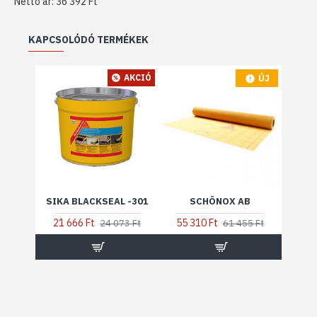
Nettó ár: 36 392 Ft
KAPCSOLÓDÓ TERMÉKEK
AKCIÓ
ÚJ
SIKA BLACKSEAL -301
SCHÖNOX AB
21 666 Ft
55 310 Ft
24 073 Ft
61 455 Ft