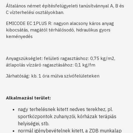
Általános német építésfelügyeleti tanúsítvánnyal A, B és
C vízterhelési osztályokban.
EMICODE EC 1PLUS R: nagyon alacsony káros anyag
kibocsátás, magától térhálósodó, hidraulikus gyors
keményedés
Anyagszükséglet: felületi ragasztáshoz: 0,75 kg/m2,
átlapolás vízzáró ragasztásához: 0,1 kg/fm
Járhatóság: kb. 1 óra múlva szívófelületeken
Alkalmazási terület:
nagy terhelésnek kitett nedves terekhez, pl.
sportközpontok zuhanyzói, kórházak terápiás
helyiségei, stb.
normál igénybevételnek kitett, a ZDB munkalap