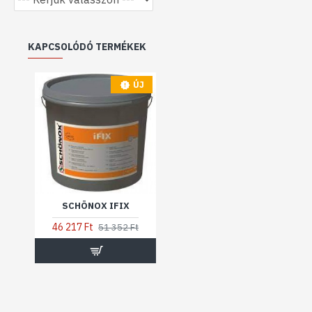
KAPCSOLÓDÓ TERMÉKEK
ÚJ
SCHÖNOX IFIX
46 217 Ft
51 352 Ft