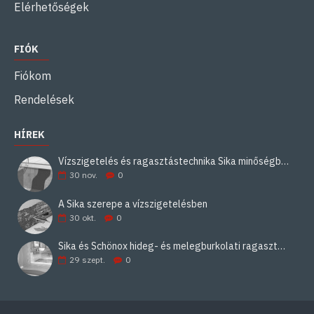
Elérhetőségek
FIÓK
Fiókom
Rendelések
HÍREK
Vízszigetelés és ragasztástechnika Sika minőségben
30
nov.
0
A Sika szerepe a vízszigetelésben
30
okt.
0
Sika és Schönox hideg- és melegburkolati ragasztási rendszerek
29
szept.
0