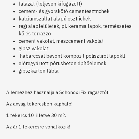
falazat (teljesen kifugázott)
cement- és gyorskötő cementesztrichek
kálciumszulfát alapú esztrichek
régi alapfelületek, pl. kerámia lapok, természetes
kő és terrazzo
cement vakolat, mészcement vakolat
gipsz vakolat
habarccsal bevont kompozit polisztirol lapok
előregyártott pórusbeton építőelemek
gipszkarton tábla
A lemezhez használja a Schönox iFix ragasztót!
Az anyag tekercsben kapható!
1 tekercs 10 illetve 30 m2.
Az ár 1 tekercsre vonatkozik!