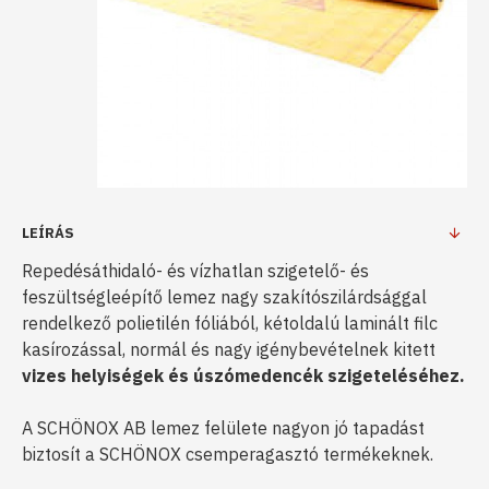
LEÍRÁS
Repedésáthidaló- és vízhatlan szigetelő- és
feszültségleépítő lemez nagy szakítószilárdsággal
rendelkező polietilén fóliából, kétoldalú laminált filc
kasírozással, normál és nagy igénybevételnek kitett
vizes helyiségek és úszómedencék szigeteléséhez.
A SCHÖNOX AB lemez felülete nagyon jó tapadást
biztosít a SCHÖNOX csemperagasztó termékeknek.