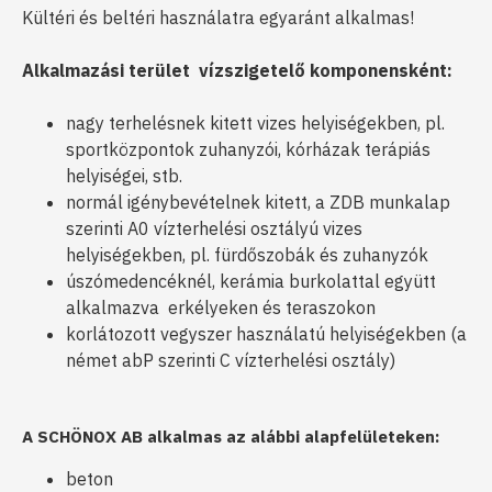
Kültéri és beltéri használatra egyaránt alkalmas!
Alkalmazási terület vízszigetelő komponensként:
nagy terhelésnek kitett vizes helyiségekben, pl.
sportközpontok zuhanyzói, kórházak terápiás
helyiségei, stb.
normál igénybevételnek kitett, a ZDB munkalap
szerinti A0 vízterhelési osztályú vizes
helyiségekben, pl. fürdőszobák és zuhanyzók
úszómedencéknél, kerámia burkolattal együtt
alkalmazva erkélyeken és teraszokon
korlátozott vegyszer használatú helyiségekben (a
német abP szerinti C vízterhelési osztály)
A SCHÖNOX AB alkalmas az alábbi alapfelületeken:
beton