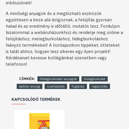
elkészülnek!
A minőségi anyagok és a megbízható eszközök
együttesen a keze alá dolgoznak, a felújítás gyorsan
halad és az eredmény is időtálló, mutatós lesz. Forduljon
bizalommal a webáruházunkhoz és rendelje meg online a
felújításhoz, melegburkoláshoz, hidegburkoláshoz
hiányzó termékeket! A honlapunkon tippeket, ötleteket
is talál ahhoz, hogyan lesz sikeres egy ilyen projekt!
Kérdéseivel keresse kollégáinkat üzenetben vagy
telefonon!
CÍMKÉK:
Hidegburkolati anyagok
hidegburkolat
építési anyag
csempézés
fugázás
ragasztás
KAPCSOLÓDÓ TERMÉKEK