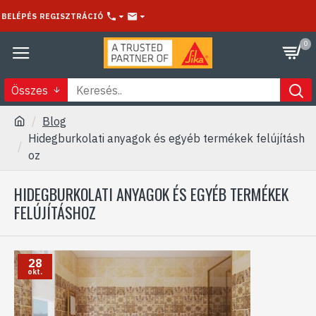
BELÉPÉS
REGISZTRÁCIÓ
0
Összes
Blog
Hidegburkolati anyagok és egyéb termékek felújításh
oz
HIDEGBURKOLATI ANYAGOK ÉS EGYÉB TERMÉKEK
FELÚJÍTÁSHOZ
28
okt.