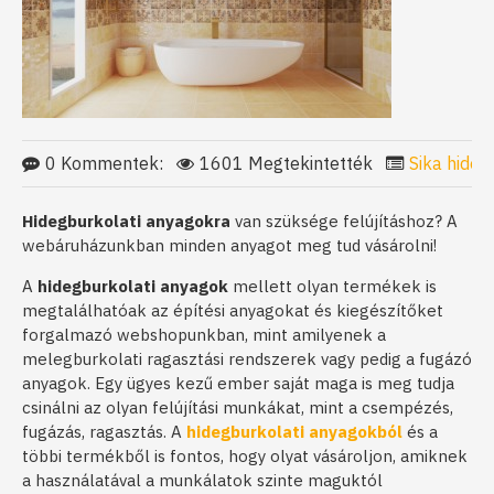
0 Kommentek:
1601 Megtekintették
Sika hideg
Hidegburkolati anyagokra
van szüksége felújításhoz? A
webáruházunkban minden anyagot meg tud vásárolni!
A
hidegburkolati anyagok
mellett olyan termékek is
megtalálhatóak az építési anyagokat és kiegészítőket
forgalmazó webshopunkban, mint amilyenek a
melegburkolati ragasztási rendszerek vagy pedig a fugázó
anyagok. Egy ügyes kezű ember saját maga is meg tudja
csinálni az olyan felújítási munkákat, mint a csempézés,
fugázás, ragasztás. A
hidegburkolati anyagokból
és a
többi termékből is fontos, hogy olyat vásároljon, amiknek
a használatával a munkálatok szinte maguktól