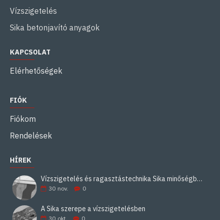
Vízszigetelés
Sika betonjavító anyagok
KAPCSOLAT
Elérhetőségek
FIÓK
Fiókom
Rendelések
HÍREK
Vízszigetelés és ragasztástechnika Sika minőségben
30
nov.
0
A Sika szerepe a vízszigetelésben
30
okt.
0