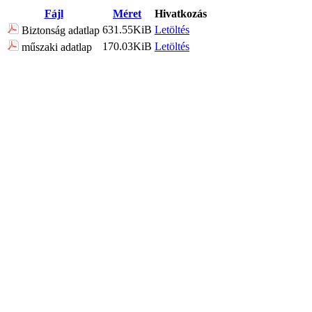
Fájl
Méret
Hivatkozás
631.55KiB
Letöltés
Biztonság adatlap
170.03KiB
Letöltés
műszaki adatlap